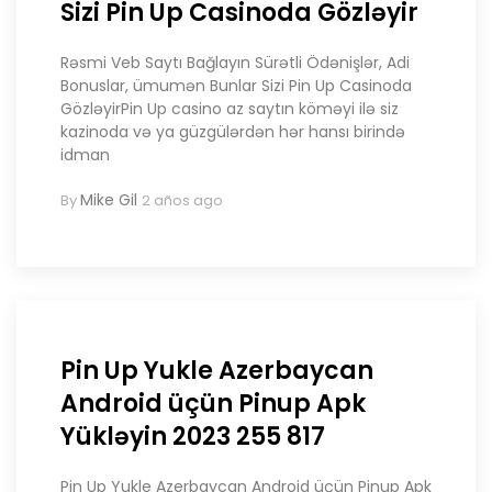
Sizi Pin Up Casinoda Gözləyir
Rəsmi Veb Saytı Bağlayın️ Sürətli Ödənişlər, Adi
Bonuslar, ümumən Bunlar Sizi Pin Up Casinoda
GözləyirPin Up casino az saytın köməyi ilə siz
kazinoda və ya güzgülərdən hər hansı birində
idman
Mike Gil
By
2 años ago
Pin Up Yukle Azerbaycan
Android üçün Pinup Apk
Yükləyin 2023 255 817
Pin Up Yukle Azerbaycan Android üçün Pinup Apk