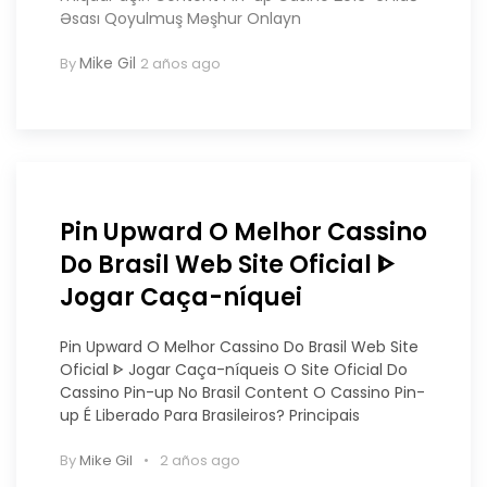
Əsası Qoyulmuş Məşhur Onlayn
Mike Gil
By
2 años ago
Pin Upward O Melhor Cassino
Do Brasil Web Site Oficial ᐈ
Jogar Caça-níquei
Pin Upward O Melhor Cassino Do Brasil Web Site
Oficial ᐈ Jogar Caça-níqueis O Site Oficial Do
Cassino Pin-up No Brasil Content O Cassino Pin-
up É Liberado Para Brasileiros? Principais
By
Mike Gil
2 años ago