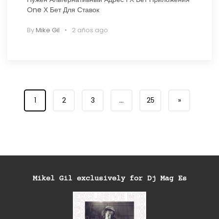
One Х Бет Для Ставок
By
Mike Gil
2 años ago
1
2
3
…
25
»
Mikel Gil exclusively for Dj Mag Es