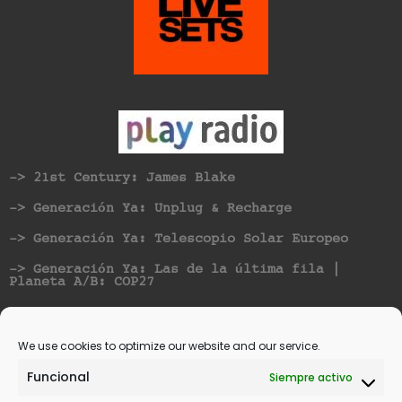
-> 21st Century: James Blake
-> Generación Ya: Unplug & Recharge
-> Generación Ya: Telescopio Solar Europeo
-> Generación Ya: Las de la última fila |
Planeta A/B: COP27
Nominated for best Hispanic American Artist at
Vicious Music Awards
We use cookies to optimize our website and our service.
Funcional
Siempre activo