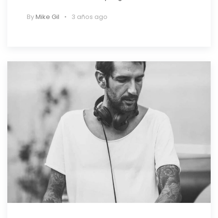
By
Mike Gil
3 años ago