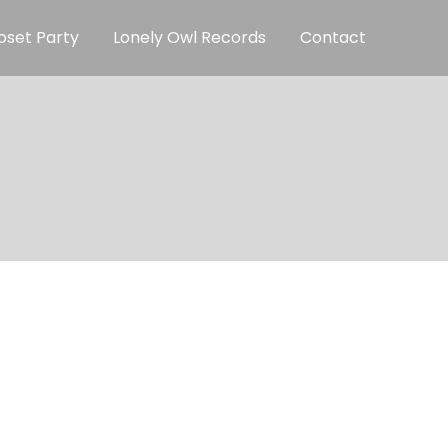
oset Party
Lonely Owl Records
Contact