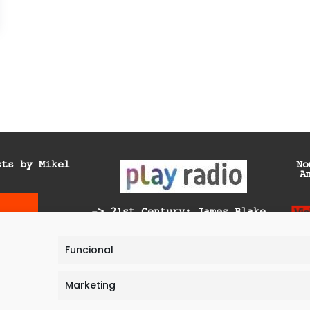
sts by Mikel
No
A
-> 21st Century: James Blake
-> Generación Ya: Unplug &
Recharge
Funcional
-> Generación Ya: Telescopio
Solar Europeo
Marketing
-> Generación Ya: Las de la