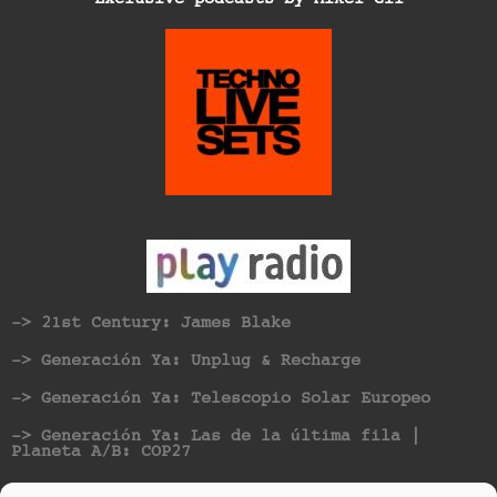
-> 21st Century: James Blake
-> Generación Ya: Unplug & Recharge
-> Generación Ya: Telescopio Solar Europeo
-> Generación Ya: Las de la última fila |
Planeta A/B: COP27