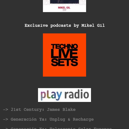
Exclusive podcasts by Mikel Gil
-> 21st Century: James Blake
-> Generación Ya: Unplug & Recharge