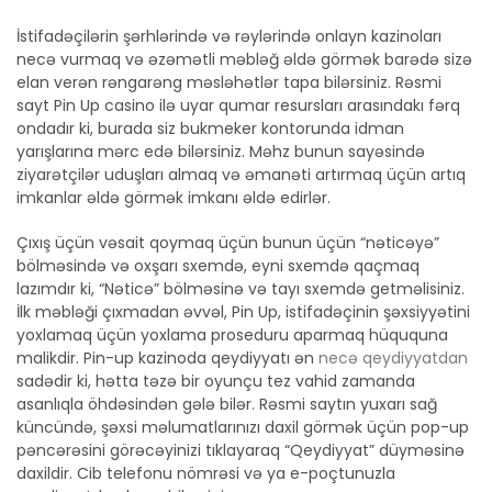
İstifadəçilərin şərhlərində və rəylərində onlayn kazinoları
necə vurmaq və əzəmətli məbləğ əldə görmək barədə sizə
elan verən rəngarəng məsləhətlər tapa bilərsiniz. Rəsmi
sayt Pin Up casino ilə uyar qumar resursları arasındakı fərq
ondadır ki, burada siz bukmeker kontorunda idman
yarışlarına mərc edə bilərsiniz. Məhz bunun sayəsində
ziyarətçilər uduşları almaq və əmanəti artırmaq üçün artıq
imkanlar əldə görmək imkanı əldə edirlər.
Çıxış üçün vəsait qoymaq üçün bunun üçün “nəticəyə”
bölməsində və oxşarı sxemdə, eyni sxemdə qaçmaq
lazımdır ki, “Nəticə” bölməsinə və tayı sxemdə getməlisiniz.
İlk məbləği çıxmadan əvvəl, Pin Up, istifadəçinin şəxsiyyətini
yoxlamaq üçün yoxlama proseduru aparmaq hüququna
malikdir. Pin-up kazinoda qeydiyyatı ən
necə qeydiyyatdan
sadədir ki, hətta təzə bir oyunçu tez vahid zamanda
asanlıqla öhdəsindən gələ bilər. Rəsmi saytın yuxarı sağ
küncündə, şəxsi məlumatlarınızı daxil görmək üçün pop-up
pəncərəsini görəcəyinizi tıklayaraq “Qeydiyyat” düyməsinə
daxildir. Cib telefonu nömrəsi və ya e-poçtunuzla