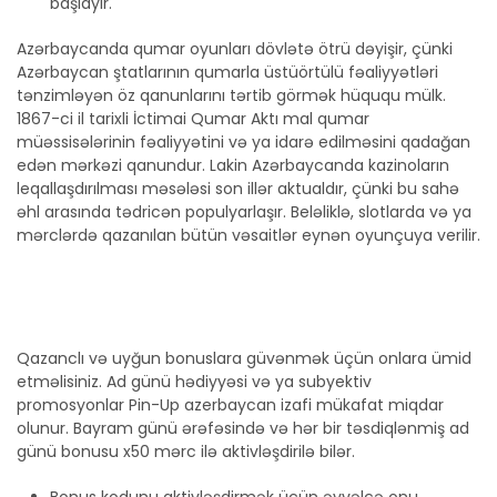
başlayır.
Azərbaycanda qumar oyunları dövlətə ötrü dəyişir, çünki
Azərbaycan ştatlarının qumarla üstüörtülü fəaliyyətləri
tənzimləyən öz qanunlarını tərtib görmək hüququ mülk.
1867-ci il tarixli İctimai Qumar Aktı mal qumar
müəssisələrinin fəaliyyətini və ya idarə edilməsini qadağan
edən mərkəzi qanundur. Lakin Azərbaycanda kazinoların
leqallaşdırılması məsələsi son illər aktualdır, çünki bu sahə
əhl arasında tədricən populyarlaşır. Beləliklə, slotlarda və ya
mərclərdə qazanılan bütün vəsaitlər eynən oyunçuya verilir.
Pin-up Oyunu
Qazanclı və uyğun bonuslara güvənmək üçün onlara ümid
etməlisiniz. Ad günü hədiyyəsi və ya subyektiv
promosyonlar Pin-Up azerbaycan izafi mükafat miqdar
olunur. Bayram günü ərəfəsində və hər bir təsdiqlənmiş ad
günü bonusu x50 mərc ilə aktivləşdirilə bilər.