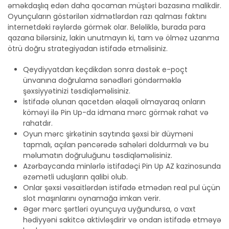
əməkdaşlıq edən daha qocaman müştəri bazasına malikdir.
Oyunçuların göstərilən xidmətlərdən razı qalması faktını
internetdəki rəylərdə görmək olar. Beləliklə, burada para
qazana bilərsiniz, lakin unutmayın ki, tam və ölməz uzanma
ötrü doğru strategiyadan istifadə etməlisiniz.
Qeydiyyatdan keçdikdən sonra dəstək e-poçt
ünvanına doğrulama sənədləri göndərməklə
şəxsiyyətinizi təsdiqləməlisiniz.
İstifadə olunan qacetdən əlaqəli olmayaraq onların
köməyi ilə Pin Up-da idmana mərc görmək rahat və
rahatdır.
Oyun mərc şirkətinin saytında şəxsi bir düyməni
tapmalı, açılan pəncərədə sahələri doldurmalı və bu
məlumatın doğruluğunu təsdiqləməlisiniz.
Azərbaycanda minlərlə istifadəçi Pin Up AZ kazinosunda
əzəmətli uduşların qalibi olub.
Onlar şəxsi vəsaitlərdən istifadə etmədən real pul üçün
slot maşınlarını oynamağa imkan verir.
Əgər mərc şərtləri oyunçuya uyğundursa, o vaxt
hədiyyəni sakitcə aktivləşdirir və ondan istifadə etməyə