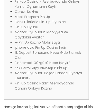
Pin-up Casino – Azərbaycanda Onlayn
Kumar Oynamanın Keyfi
Obrazli Kazino
Mobil Proqram Pin Up
Canlı Dilerlərlə Pin-up Oyunları
Pin-up Oyunu
Aviator Oyununun Mahiyyəti Və
Qaydaları Aviator
➡️ Pin Up Kazino Mobil Saytı
Iphone ötrü Pin Up Casino Indir
İlk Depozit Bonusunu Necə Əldə Eləmək
Olar
Pin Up-bet Güzgüsü Necə Işləyir?
Как Найти Игру Авиатор В Pin Up?
Aviator Oyununu Başqa Harada Oynaya
Bilərsiniz?
Pin-up Casino Nadir: Azərbaycanda
Qanuni Onlayn Kazino
Həmişə kazino işçiləri var və söhbətə başlanğıc elliklə