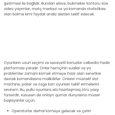
gətirməsi ilə bağlıdır. Bundan əlavə, bukmeker kontoru sizə
video yayımlar, matç mərkəzi və ya komanda statistikası
olan bölmə kimi faydalı analiz alətləri təklif edəcək.
Pin Up On Line Casino – Pin
Upwards Az Onlayn
Kazinosunun Formal Saytı
Oyunların uzun seçimi və səxavətli bonuslar cəlbedici hədis
platforması yaradır. Onlar həmçinin suallar və ya
problemlər zamanı kömək etməyə hazır olan sənətkar
dəstək komandasına malikdirlər. Onların müxtəlif slot
machine, poker və özgə kart oyunları təklif etmələrini
sevirəm. Bu, pullu oyunlara əla hazırlaşmaq ötrü yaxşı
fürsətdir, xüsusən də onlayn qumar dünyasına müasir
başlayanlar üçün..
Operatorlar dərhal köməyə gələcək və çətin