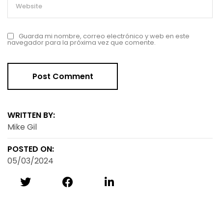
Guarda mi nombre, correo electrónico y web en este
navegador para la próxima vez que comente.
WRITTEN BY:
Mike Gil
POSTED ON:
05/03/2024