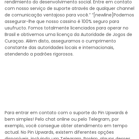
rendimiento do desenvolvimento social. Entre em contato
com nosso serviço de suporte através de qualquer channel
de comunicação ventajoso para você.” “[newline]Podemos
assegurar-lhe que nosso cassino é 100% seguro para
usufructo. Fomos totalmente licenciados para operar no
Brasil e obtivemos uma licença da Autoridade de Jogos de
Curaçao. Além disto, asseguramos o cumprimento
constante das autoridades locais e internacionais,
atendendo a padrões rigorosos.
Para La Cual É Usado Um
Demo Na Trampolín De
Casino Online Pin-up?
Para entrar em contato com o suporte do Pin Upwards é
bem simples! Pelo chat online ou pelo Telegram, por
exemplo, você consegue obter atendimento em tempo
actual. No Pin Upwards, existem diferentes opções
disponíveis, incluindo um Telegram. Porém, alguns desses