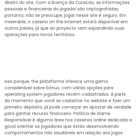
direito do site. Com a licença da Curacao, as informações
pessoais e financeiras do jogador são criptografadas,
portanto, não se preocupe, jogar nesse site é seguro. Em
miserable, o cassino on the internet estará disponível em
outros países, já que an proyecto vem expandindo suas
operações para novos territórios.
Os Games E Apostas Do Pin-
up Bet
Isso porque, the plataforma oferece uma gama
considerável sobre bônus, com várias opções para
operating system jogadores recém cadastrados. A partir
do momento que você se cadastrar no website e fizer um
primeiro depósito, já pode começar an apostar de verdade
para ganhar recurso financeiro. Política de Game
Responsável é alguma área nos cassinos online dedicada a
good orientar os jogadores que estão desenvolvendo
comportamentos não saudáveis em relação aos jogos.