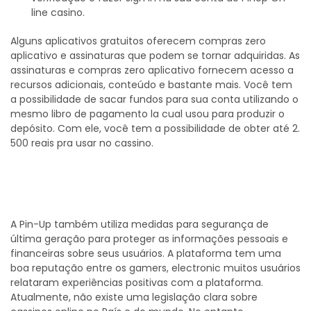
line casino.
Alguns aplicativos gratuitos oferecem compras zero
aplicativo e assinaturas que podem se tornar adquiridas. As
assinaturas e compras zero aplicativo fornecem acesso a
recursos adicionais, conteúdo e bastante mais. Você tem
a possibilidade de sacar fundos para sua conta utilizando o
mesmo libro de pagamento la cual usou para produzir o
depósito. Com ele, você tem a possibilidade de obter até 2.
500 reais pra usar no cassino.
Roleta
A Pin-Up também utiliza medidas para segurança de
última geração para proteger as informações pessoais e
financeiras sobre seus usuários. A plataforma tem uma
boa reputação entre os gamers, electronic muitos usuários
relataram experiências positivas com a plataforma.
Atualmente, não existe uma legislação clara sobre