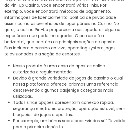
do Pin-Up Casino, você encontrará vários links. Por
exemplo, você encontrará métodos de pagamento,
informações de licenciamento, política de privacidade
assim como os benefícios de jogar pôneis no Casino. No
geral, u casino Pin-Up proporciona aos jogadores alguma
experiência que pode lhe agradar. O primeiro é u
horizontal, que contém as principais seções de apostas.
Elas incluem o cassino ao vivo, operating system jogos
televisionados e a seção de esportes.
Nosso produto é uma casa de apostas online
autorizada e regulamentada.
Devido à grande variedade de jogos de cassino o qual
nossa plataforma oferece, criamos uma referencia
descrevendo algumas dasjenige categorias mais
utilizadas.
Todas since opções apresentam conexão rápida,
segurança electronic proteção, operação estável, sem
bloqueios de jogos e apostas.
Por exemplo, um bônus sobre boas-vindas só” “é válido
para o primeiro depósito.