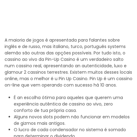
Pin Up App Para Android
Electronic Ios
A maioria de jogos é apresentada para falantes sobre
inglês e de russo, mas italiano, turco, português systems
alemão são outras das opções possíveis. Por tudo isto, o
cassino ao vivo da Pin-Up Casino é um verdadeiro salto
num cassino real, apresentando an autenticidade, luxo e
glamour 2 cassinos terrestres. Existem muitos desses locais
online, mas o melhor é u Pin Up Casino. Pin Up é um cassino
on-line que vem operando com sucesso há 10 anos.
É an escolha ótima para aqueles que querem uma
experiência autêntica de cassino ao vivo, zero
conforto de tua própria casa.
Alguns novos slots podem não funcionar em modelos
de gizmos mais antigos.
O lucro de cada condensador no sistema é somado
para determinar o dividendo.