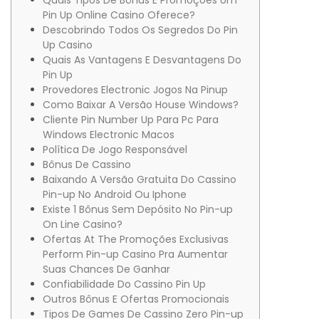
Quais Tipos De Bônus E Promoções Um
Pin Up Online Casino Oferece?
Descobrindo Todos Os Segredos Do Pin
Up Casino
Quais As Vantagens E Desvantagens Do
Pin Up
Provedores Electronic Jogos Na Pinup
Como Baixar A Versão House Windows?
Cliente Pin Number Up Para Pc Para
Windows Electronic Macos
Política De Jogo Responsável
Bônus De Cassino
Baixando A Versão Gratuita Do Cassino
Pin-up No Android Ou Iphone
Existe 1 Bônus Sem Depósito No Pin-up
On Line Casino?
Ofertas At The Promoções Exclusivas
Perform Pin-up Casino Pra Aumentar
Suas Chances De Ganhar
Confiabilidade Do Cassino Pin Up
Outros Bônus E Ofertas Promocionais
Tipos De Games De Cassino Zero Pin-up