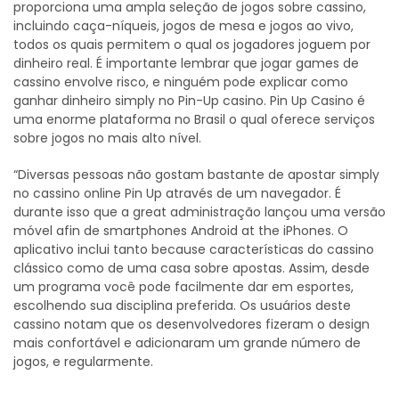
proporciona uma ampla seleção de jogos sobre cassino,
incluindo caça-níqueis, jogos de mesa e jogos ao vivo,
todos os quais permitem o qual os jogadores joguem por
dinheiro real. É importante lembrar que jogar games de
cassino envolve risco, e ninguém pode explicar como
ganhar dinheiro simply no Pin-Up casino. Pin Up Casino é
uma enorme plataforma no Brasil o qual oferece serviços
sobre jogos no mais alto nível.
“Diversas pessoas não gostam bastante de apostar simply
no cassino online Pin Up através de um navegador. É
durante isso que a great administração lançou uma versão
móvel afin de smartphones Android at the iPhones. O
aplicativo inclui tanto because características do cassino
clássico como de uma casa sobre apostas. Assim, desde
um programa você pode facilmente dar em esportes,
escolhendo sua disciplina preferida. Os usuários deste
cassino notam que os desenvolvedores fizeram o design
mais confortável e adicionaram um grande número de
jogos, e regularmente.