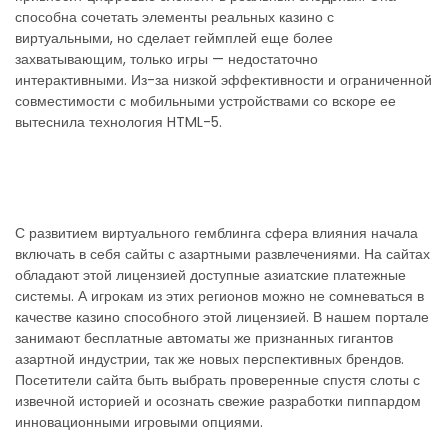
способна сочетать элементы реальных казино с
виртуальными, но сделает геймплей еще более
захватывающим, только игры — недостаточно
интерактивными. Из-за низкой эффективности и ограниченной
совместимости с мобильными устройствами со вскоре ее
вытеснила технология HTML-5.
Игры Казино
С развитием виртуального гемблинга сфера влияния начала
включать в себя сайты с азартными развлечениями. На сайтах
обладают этой лицензией доступные азиатские платежные
системы. А игрокам из этих регионов можно не сомневаться в
качестве казино способного этой лицензией. В нашем портале
занимают бесплатные автоматы же признанных гигантов
азартной индустрии, так же новых перспективных брендов.
Посетители сайта быть выбрать проверенные спустя слоты с
извечной историей и осознать свежие разработки пиппардом
инновационными игровыми опциями.