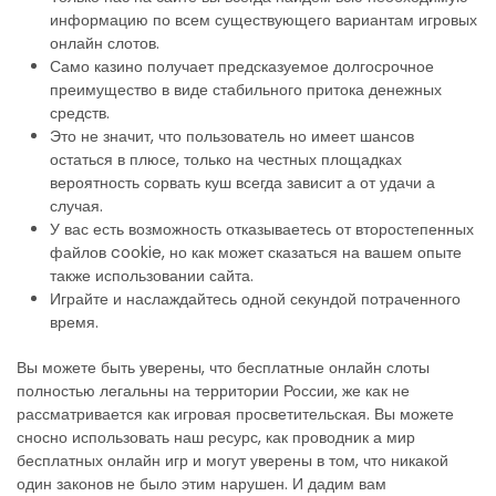
информацию по всем существующего вариантам игровых
онлайн слотов.
Само казино получает предсказуемое долгосрочное
преимущество в виде стабильного притока денежных
средств.
Это не значит, что пользователь но имеет шансов
остаться в плюсе, только на честных площадках
вероятность сорвать куш всегда зависит а от удачи а
случая.
У вас есть возможность отказываетесь от второстепенных
файлов cookie, но как может сказаться на вашем опыте
также использовании сайта.
Играйте и наслаждайтесь одной секундой потраченного
время.
Вы можете быть уверены, что бесплатные онлайн слоты
полностью легальны на территории России, же как не
рассматривается как игровая просветительская. Вы можете
сносно использовать наш ресурс, как проводник а мир
бесплатных онлайн игр и могут уверены в том, что никакой
один законов не было этим нарушен. И дадим вам