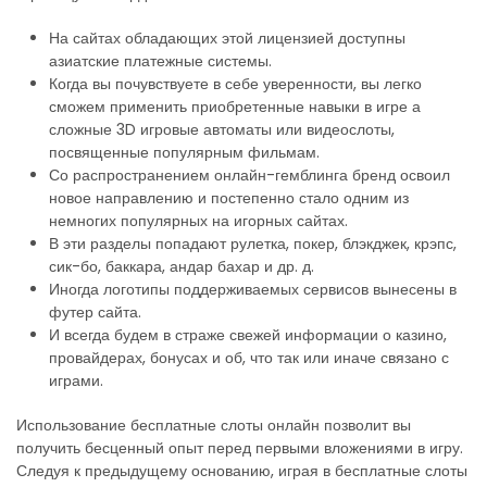
На сайтах обладающих этой лицензией доступны
азиатские платежные системы.
Когда вы почувствуете в себе уверенности, вы легко
сможем применить приобретенные навыки в игре а
сложные 3D игровые автоматы или видеослоты,
посвященные популярным фильмам.
Со распространением онлайн-гемблинга бренд освоил
новое направлению и постепенно стало одним из
немногих популярных на игорных сайтах.
В эти разделы попадают рулетка, покер, блэкджек, крэпс,
сик-бо, баккара, андар бахар и др. д.
Иногда логотипы поддерживаемых сервисов вынесены в
футер сайта.
И всегда будем в страже свежей информации о казино,
провайдерах, бонусах и об, что так или иначе связано с
играми.
Использование бесплатные слоты онлайн позволит вы
получить бесценный опыт перед первыми вложениями в игру.
Следуя к предыдущему основанию, играя в бесплатные слоты