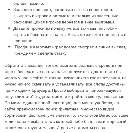
онлайн-казино.
Значение поясняет, насколько высока вероятность
выиграть в игровом автомате и столько из внесенных
расходующихся игроков вернется в виде выигрыша.
Давайте проясним почему же все таки мы так любим
играть в бесплатные слоты Вегас же зачем в они играть в
принципе.
“Профи в азартных играх всегда смотрят и линии выплат,
прежде чем сделать ставку.
Обратите внимание, только выиграть реальные средств при
игре в бесплатные слоты только получится. Для того что бы
играть у нас в сайте – только нужно ничего кроме желания, не
нужно ничего скачивать а устанавливать, все слоты доступны
прямо одним браузера. Просто выбирайте понравившуюся
игру, кликните” “судя картинке и играйте в свое удовольствие.
По мимо единственной навигации, для моего удобства, на
сайте предусмотрен поиск, фильтры и множество видов
сортировки. Вы, тоже, уже знаете, только слотов Вегас большее
количество и выбрать тот, который либо быть вам интересный
окажется затруднительно. Игровые автоматы всегда