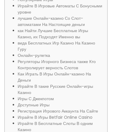
Играйте В Игровые Автоматы С Бонусными
уровне
лучшие Онлайн-казино Со Слот-
автоматами На Настоящие деньги
как Найти Лучшие Бесплатные Игры
Казино, их Подходят Именно вы
вида Бесплатных Игр Казино На Казино
Гуру
Онлайн-рулетка
Регуляторы Игорного Бизнеса также Кто
Контролирует верность Слотов
Как Играть В Игры Онлайн-казино На
Деньги
Играйте В такие Русские Онлайн-игры
Казино
Игры С Джекпотом
Доступные Игры
Регистрация Игрового Аккаунта На Сайте
Играйте В Игры Betfair Online Casino
Играйте В Бесплатные Слоты В одним
Казино