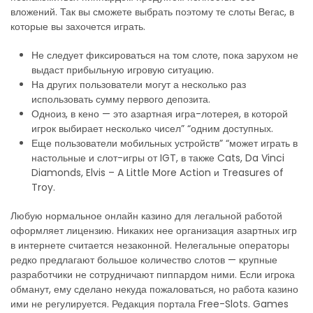
вложений. Так вы сможете выбрать поэтому те слоты Вегас, в
которые вы захочется играть.
Не следует фиксироваться на том слоте, пока зарухом не
выдаст прибыльную игровую ситуацию.
На других пользователи могут а несколько раз
использовать сумму первого депозита.
Одноиз, в кено — это азартная игра-лотерея, в которой
игрок выбирает несколько чисел” “одним доступных.
Еще пользователи мобильных устройств” “может играть в
настольные и слот-игры от IGT, в также Cats, Da Vinci
Diamonds, Elvis – A Little More Action и Treasures of
Troy.
Любую нормальное онлайн казино для легальной работой
оформляет лицензию. Никаких нее организация азартных игр
в интернете считается незаконной. Нелегальные операторы
редко предлагают большое количество слотов — крупные
разработчики не сотрудничают пиппардом ними. Если игрока
обманут, ему сделано некуда пожаловаться, но работа казино
ими не регулируется. Редакция портала Free-Slots. Games