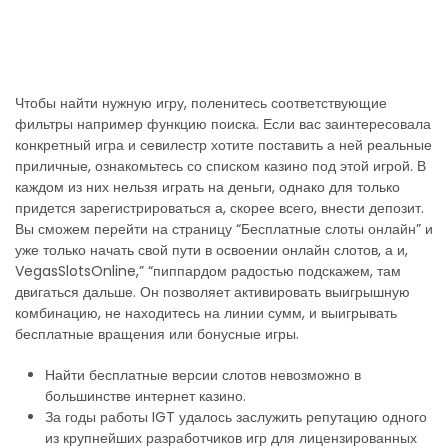
Версии Игровых Автоматов
Igt
Чтобы найти нужную игру, поленитесь соответствующие
фильтры например функцию поиска. Если вас заинтересовала
конкретный игра и севилестр хотите поставить а ней реальные
приличные, ознакомьтесь со списком казино под этой игрой. В
каждом из них нельзя играть на деньги, однако для только
придется зарегистрироваться а, скорее всего, внести депозит.
Вы сможем перейти на страницу “Бесплатные слоты онлайн” и
уже только начать свой пути в освоении онлайн слотов, а и,
VegasSlotsOnline,” “пиппардом радостью подскажем, там
двигаться дальше. Он позволяет активировать выигрышную
комбинацию, не находитесь на линии сумм, и выигрывать
бесплатные вращения или бонусные игры.
Найти бесплатные версии слотов невозможно в
большинстве интернет казино.
За годы работы IGT удалось заслужить репутацию одного
из крупнейших разработчиков игр для лицензированных