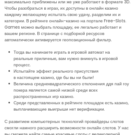
максимально приближены или же уже работают в формате 3D.
Чтобы разобраться в играх, их доступны в онлайн казино
каждому желающему испытать свою удачу, разделим их и
категории. В рейтинге онлайн-казино на портале Free-Slots.
Games можно выбрать площадку, ее легально работает и
вашем регионе. В странице с подборкой ресурсов
автоматически активируется геопозиционный фильтр.
Тогда вы начинаете играть в игровой автомат на
реальные приличные, вам нужно вникнуть в игровой
процесс.
Испытайте эффект реального присутствия
в настоящем казино, где бы вы ни были!
Величина среднеквадратического отклонения ддя пай гоу
покера является самой низкой среди всех
распространенных игр казино.
Среди представленных в рейтинге площадок есть казино,
выплачивающие выигрыши нет верификации.
С развитием компьютерных технологий провайдеры слотов
смогли намного расширить возможности онлайн слотов. У нас
вы сможете найти самые красивые слоты с великолепной