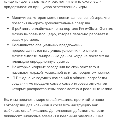
конце концов, в азартных играх нет ничего плохого, если
придерживаться принципов ответственной игры.
Мини-игра, которая может появиться основной игре, что
позволит выиграть дополнительные средства.
В рейтинге онлайн-казино на портале Free-Slots. Games
можно выбрать площадку, которая легально работает и
вашем регионе.
Большинство специальных предложений
предоставляются на лучших условиях, что клиент не
может вывести выигранные деньги, когда не поставит на
площадке определенную суммы.
Некоторые игорные заведения не скрывают того и
называют маржой, комиссией или так процентом казино.
IGT – одна из ведущих компаний в области разработки,
создания же продажи самых самых игровых автоматов,
которые распространены повсеместно и реальных казино.
Если вы новичок в мире онлайн-казино, прочитайте наше
Руководство ддя новичков и составить инструкцию Как
выбирать онлайн-казино. Дополненная действительности
привносит цифровые элемент в реальный элодриан. Она