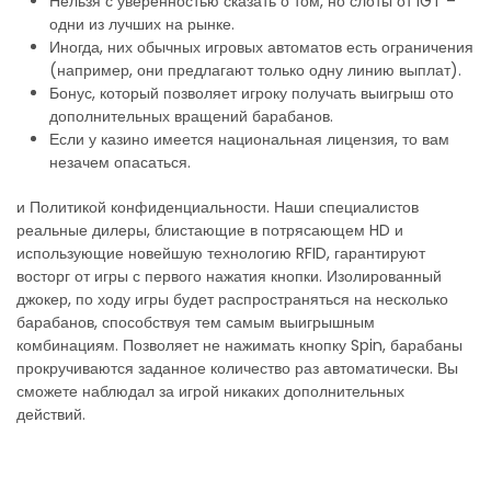
Нельзя с уверенностью сказать о том, но слоты от IGT –
одни из лучших на рынке.
Иногда, них обычных игровых автоматов есть ограничения
(например, они предлагают только одну линию выплат).
Бонус, который позволяет игроку получать выигрыш ото
дополнительных вращений барабанов.
Если у казино имеется национальная лицензия, то вам
незачем опасаться.
и Политикой конфиденциальности. Наши специалистов
реальные дилеры, блистающие в потрясающем HD и
использующие новейшую технологию RFID, гарантируют
восторг от игры с первого нажатия кнопки. Изолированный
джокер, по ходу игры будет распространяться на несколько
барабанов, способствуя тем самым выигрышным
комбинациям. Позволяет не нажимать кнопку Spin, барабаны
прокручиваются заданное количество раз автоматически. Вы
сможете наблюдал за игрой никаких дополнительных
действий.