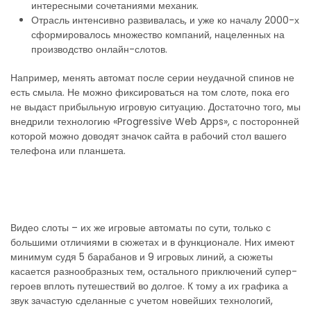
интересными сочетаниями механик.
Отрасль интенсивно развивалась, и уже ко началу 2000-х
сформировалось множество компаний, нацеленных на
производство онлайн-слотов.
Например, менять автомат после серии неудачной спинов не
есть смыла. Не можно фиксироваться на том слоте, пока его
не выдаст прибыльную игровую ситуацию. Достаточно того, мы
внедрили технологию «Progressive Web Apps», с посторонней
которой можно доводят значок сайта в рабочий стол вашего
телефона или планшета.
виды Игр В Онлайн Казино
Видео слоты – их же игровые автоматы по сути, только с
большими отличиями в сюжетах и в функционале. Них имеют
минимум судя 5 барабанов и 9 игровых линий, а сюжеты
касается разнообразных тем, остального приключений супер-
героев вплоть путешествий во долгое. К тому а их графика а
звук зачастую сделанные с учетом новейших технологий,