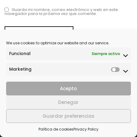
Guarda mi nombre, correo electrónico y web en este
navegador para la próxima vez que comente.
We use cookies to optimize our website and our service.
Funcional
Siempre activo
WRITTEN BY:
Mike Gil
Marketing
POSTED ON:
04/03/2024
Acepto
Denegar
Guardar preferencias
Política de cookies
Privacy Policy