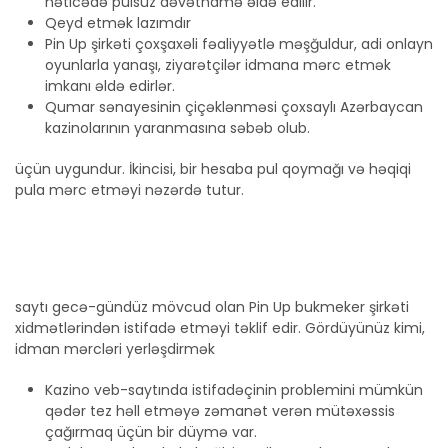
nəticədə pulsuz dəvətnamə əldə edilir.
Qeyd etmək lazımdır
Pin Up şirkəti çoxşaxəli fəaliyyətlə məşğuldur, adi onlayn
oyunlarla yanaşı, ziyarətçilər idmana mərc etmək
imkanı əldə edirlər.
Qumar sənayesinin çiçəklənməsi çoxsaylı Azərbaycan
kazinolarının yaranmasına səbəb olub.
üçün uygundur. İkincisi, bir hesaba pul qoymağı və həqiqi
pula mərc etməyi nəzərdə tutur.
Pin Up Saytının Qonaqları
saytı gecə-gündüz mövcud olan Pin Up bukmeker şirkəti
xidmətlərindən istifadə etməyi təklif edir. Gördüyünüz kimi,
idman mərcləri yerləşdirmək
Kazino veb-saytında istifadəçinin problemini mümkün
qədər tez həll etməyə zəmanət verən mütəxəssis
çağırmaq üçün bir düymə var.