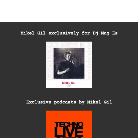
Mikel Gil exclusively for Dj Mag Es
Exclusive podcasts by Mikel Gil