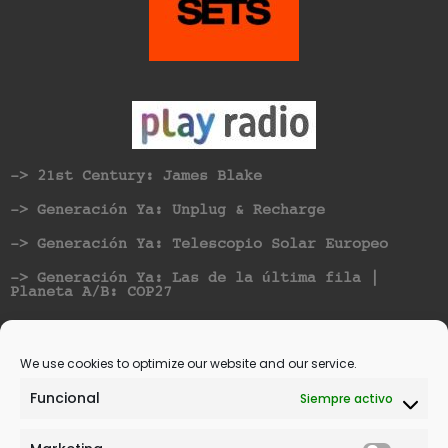
-> 21st Century: James Blake
-> Generación Ya: Unplug & Recharge
-> Generación Ya: Telescopio Solar Europeo
-> Generación Ya: Las de la última fila |
Planeta A/B: COP27
Nominated for best Hispanic American Artist at
Vicious Music Awards
We use cookies to optimize our website and our service.
Funcional
Siempre activo