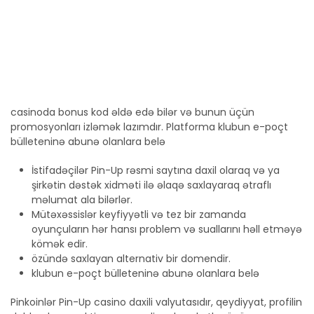
Pin Up Casino Online – ​​ən
Yaxşı Slot Və Bonusların
Nəzərdən Keçirilməsi
casinoda bonus kod əldə edə bilər və bunun üçün
promosyonları izləmək lazımdır. Platforma klubun e-poçt
bülleteninə abunə olanlara belə
İstifadəçilər Pin-Up rəsmi saytına daxil olaraq və ya
şirkətin dəstək xidməti ilə əlaqə saxlayaraq ətraflı
məlumat ala bilərlər.
Mütəxəssislər keyfiyyətli və tez bir zamanda
oyunçuların hər hansı problem və suallarını həll etməyə
kömək edir.
özündə saxlayan alternativ bir domendir.
klubun e-poçt bülleteninə abunə olanlara belə
Pinkoinlər Pin-Up casino daxili valyutasıdır, qeydiyyat, profilin