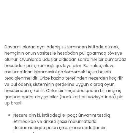
Pin-up Casino Pulsuz
Versiyası Pin-up Casino
Azndan
Davamlı olaraq eyni ödəniş sistemindən istifadə etmək,
həmçinin onun vasitəsilə hesabdan pul çıxarmaq tövsiyə
olunur. Oyunlarda uduşlar aldıqdan sonra hər bir qumarbaz
hesabdan pul çıxarmağı gözləyə bilər. Bu halda, əlavə
məlumatların işlənməsini gözləməmək üçün hesab
təsdiqlənməlidir. Ərizə kazino tərəfindən nəzərdən keçirilir
və pul ödəniş sisteminin şərtlərinə uyğun olaraq oyun
hesabından çıxarılır. Onlar bir neçə dəqiqədən bir neçə iş
gününə qədər dəyişə bilər (bank kartları vəziyyətində)
pin
up brasil
.
Nəzərə alın ki, istifadəçi e-poçt ünvanını təsdiq
etmədikdə və anketi şəxsi məlumatlarla
doldurmadıqda pulun çıxarılması qadağandır.