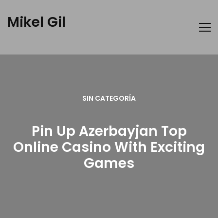
Mikel Gil
SIN CATEGORÍA
Pin Up Azerbayjan Top
Online Casino With Exciting
Games