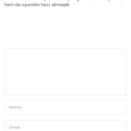
həm də oyundan həzz almaqdır.
Leave a Reply