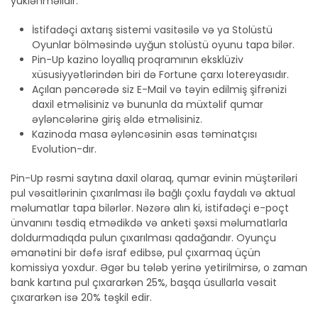
yüklənməlidir.
İstifadəçi axtarış sistemi vasitəsilə və ya Stolüstü
Oyunlar bölməsində uyğun stolüstü oyunu tapa bilər.
Pin-Up kazino loyallıq proqramının eksklüziv
xüsusiyyətlərindən biri də Fortune çarxı lotereyasıdır.
Açılan pəncərədə siz E-Mail və təyin edilmiş şifrənizi
daxil etməlisiniz və bununla da müxtəlif qumar
əyləncələrinə giriş əldə etməlisiniz.
Kazinoda masa əyləncəsinin əsas təminatçısı
Evolution-dır.
Pin-Up rəsmi saytına daxil olaraq, qumar evinin müştəriləri
pul vəsaitlərinin çıxarılması ilə bağlı çoxlu faydalı və aktual
məlumatlar tapa bilərlər. Nəzərə alın ki, istifadəçi e-poçt
ünvanını təsdiq etmədikdə və anketi şəxsi məlumatlarla
doldurmadıqda pulun çıxarılması qadağandır. Oyunçu
əmanətini bir dəfə israf edibsə, pul çıxarmaq üçün
komissiya yoxdur. Əgər bu tələb yerinə yetirilmirsə, o zaman
bank kartına pul çıxararkən 25%, başqa üsullarla vəsait
çıxararkən isə 20% təşkil edir.