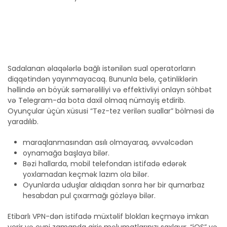
Pin-up Şəxsi Hesabını Yaradın Və
Daxil Olun
Sadalanan əlaqələrlə bağlı istənilən sual operatorların
diqqətindən yayınmayacaq. Bununla belə, çətinliklərin
həllində ən böyük səmərəliliyi və effektivliyi onlayn söhbət
və Telegram-da bota daxil olmaq nümayiş etdirib.
Oyunçular üçün xüsusi “Tez-tez verilən suallar” bölməsi də
yaradılıb.
maraqlanmasından asılı olmayaraq, əvvəlcədən
oynamağa başlaya bilər.
Bəzi hallarda, mobil telefondan istifadə edərək
yoxlamadan keçmək lazım ola bilər.
Oyunlarda uduşlar aldıqdan sonra hər bir qumarbaz
hesabdan pul çıxarmağı gözləyə bilər.
Etibarlı VPN-dən istifadə müxtəlif blokları keçməyə imkan