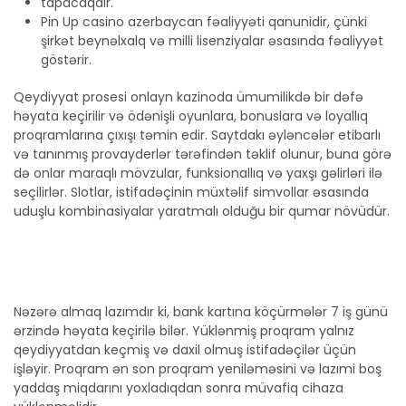
tapacaqdır.
Pin Up casino azerbaycan fəaliyyəti qanunidir, çünki
şirkət beynəlxalq və milli lisenziyalar əsasında fəaliyyət
göstərir.
Qeydiyyat prosesi onlayn kazinoda ümumilikdə bir dəfə
həyata keçirilir və ödənişli oyunlara, bonuslara və loyallıq
proqramlarına çıxışı təmin edir. Saytdakı əyləncələr etibarlı
və tanınmış provayderlər tərəfindən təklif olunur, buna görə
də onlar maraqlı mövzular, funksionallıq və yaxşı gəlirləri ilə
seçilirlər. Slotlar, istifadəçinin müxtəlif simvollar əsasında
uduşlu kombinasiyalar yaratmalı olduğu bir qumar növüdür.
Pin Up Casino Azerbaijan
Nəzərə almaq lazımdır ki, bank kartına köçürmələr 7 iş günü
ərzində həyata keçirilə bilər. Yüklənmiş proqram yalnız
qeydiyyatdan keçmiş və daxil olmuş istifadəçilər üçün
işləyir. Proqram ən son proqram yeniləməsini və lazımi boş
yaddaş miqdarını yoxladıqdan sonra müvafiq cihaza