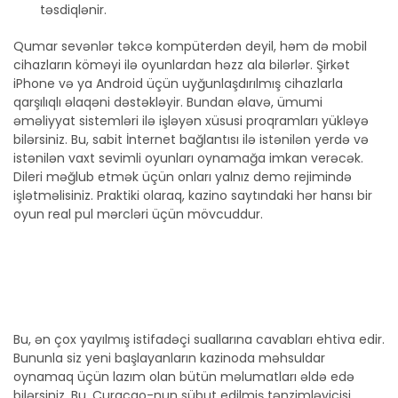
təsdiqlənir.
Qumar sevənlər təkcə kompüterdən deyil, həm də mobil
cihazların köməyi ilə oyunlardan həzz ala bilərlər. Şirkət
iPhone və ya Android üçün uyğunlaşdırılmış cihazlarla
qarşılıqlı əlaqəni dəstəkləyir. Bundan əlavə, ümumi
əməliyyat sistemləri ilə işləyən xüsusi proqramları yükləyə
bilərsiniz. Bu, sabit İnternet bağlantısı ilə istənilən yerdə və
istənilən vaxt sevimli oyunları oynamağa imkan verəcək.
Dileri məğlub etmək üçün onları yalnız demo rejimində
işlətməlisiniz. Praktiki olaraq, kazino saytındaki hər hansı bir
oyun real pul mərcləri üçün mövcuddur.
Pin-up Slotlarının Proqram
Təminatı Və Provayderləri
Bu, ən çox yayılmış istifadəçi suallarına cavabları ehtiva edir.
Bununla siz yeni başlayanların kazinoda məhsuldar
oynamaq üçün lazım olan bütün məlumatları əldə edə
bilərsiniz. Bu, Curacao-nun sübut edilmiş tənzimləyicisi