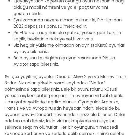
Qeydiyyatdan keçərkən oyunçu oyun hesabının bağlı
olduğu mobil nömrəni və ya e-poçt ünvanını
göstərməlidir.
Eyni zamanda nəzərə almaq lazımdır ki, Pin-Up-dan
2023 depozitsiz bonusu mərc edilir.
Pin-Up slot maşınları əla qrafika, yüksək gəlir faizi ilə
seçilir, bəzilərinin hekayə xətti var və s.
Siz heç bir yükləmə olmadan onlayn stolüstü oyunları
oynaya bilərsiniz.
Bele oyunu təsdiqlənmiş oyun resursunda Pin up
Aviator tapa bilərsiniz.
Ən çox yayılmış oyunlar Dead or Alive 2 və ya Money Train
3-dür. Siz onları şirkətin rəsmi saytındakı “Slotlar”
bölməsində tapa bilərsiniz. Belə bir oyun, rolunu xüsusi
yaradılmış kompüter proqramı ilə oynayan virtual diler ilə
simulyator şəklində təqdim olunur. Oyunçular Amerika,
Fransız və ya Avropa ruletin həyəcanından, eləcə də bu
oyunun qeyri-standart növlərindən həzz ala bilərlər. Onlar
adətən real dilersiz, lakin virtual krupiyerlə simulyator
şəklində təqdim olunurlar. Hər bir oyunçunun məqsədi
kazinoda kartlar və ya zərlarla qalib gəlmək, nəinki qələbə,