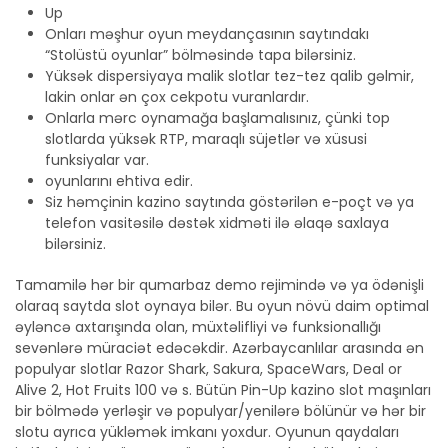
Up
Onları məşhur oyun meydançasının saytındakı
“Stolüstü oyunlar” bölməsində tapa bilərsiniz.
Yüksək dispersiyaya malik slotlar tez-tez qalib gəlmir,
lakin onlar ən çox cekpotu vuranlardır.
Onlarla mərc oynamağa başlamalısınız, çünki top
slotlarda yüksək RTP, maraqlı süjetlər və xüsusi
funksiyalar var.
oyunlarını ehtiva edir.
Siz həmçinin kazino saytında göstərilən e-poçt və ya
telefon vasitəsilə dəstək xidməti ilə əlaqə saxlaya
bilərsiniz.
Tamamilə hər bir qumarbaz demo rejimində və ya ödənişli
olaraq saytda slot oynaya bilər. Bu oyun növü daim optimal
əyləncə axtarışında olan, müxtəlifliyi və funksionallığı
sevənlərə müraciət edəcəkdir. Azərbaycanlılar arasında ən
populyar slotlar Razor Shark, Sakura, SpaceWars, Deal or
Alive 2, Hot Fruits 100 və s. Bütün Pin-Up kazino slot maşınları
bir bölmədə yerləşir və populyar/yenilərə bölünür və hər bir
slotu ayrıca yükləmək imkanı yoxdur. Oyunun qaydaları