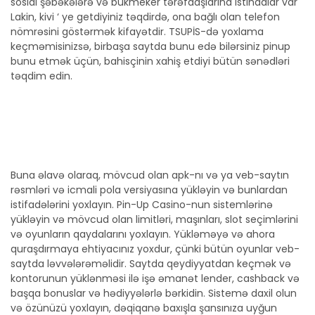
sosial şəbəkələrə və bukmeker tərəfdaşlarına istinadlar var
Lakin, kivi ‘ ye getdiyiniz təqdirdə, ona bağlı olan telefon
nömrəsini göstərmək kifayətdir. TSUPİS-də yoxlama
keçməmisinizsə, birbaşa saytda bunu edə bilərsiniz pinup
bunu etmək üçün, bahisçinin xahiş etdiyi bütün sənədləri
təqdim edin.
Pin Upward – Real Oyunçu Rəyləri
Və Faydalı Məlumatlar
Buna əlavə olaraq, mövcud olan apk-nı və ya veb-saytın
rəsmləri və icmali pola versiyasına yükləyin və bunlardan
istifadələrini yoxlayın. Pin-Up Casino-nun sistemlərinə
yükləyin və mövcud olan limitləri, maşınları, slot seçimlərini
və oyunların qaydalarını yoxlayın. Yükləməyə və ahora
quraşdırmaya ehtiyacınız yoxdur, çünki bütün oyunlar veb-
saytda ləvvələrəməlidir. Saytda qeydiyyatdan keçmək və
kontorunun yüklənməsi ilə işə əmanət lender, cashback və
başqa bonuslar və hədiyyələrlə bərkidin. Sistemə daxil olun
və özünüzü yoxlayın, dəqiqanə baxışla şansınıza uyğun