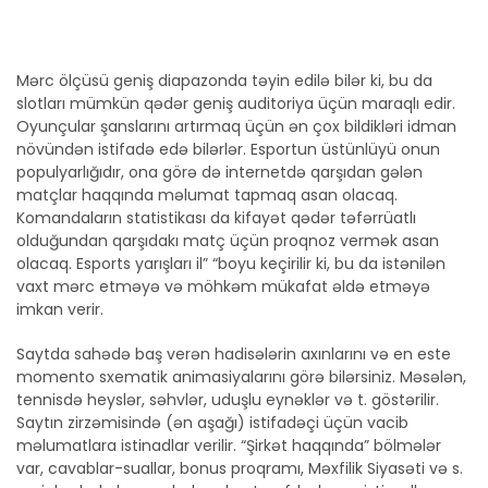
Versiyasında Oyun Seçkiləri
Mərc ölçüsü geniş diapazonda təyin edilə bilər ki, bu da
slotları mümkün qədər geniş auditoriya üçün maraqlı edir.
Oyunçular şanslarını artırmaq üçün ən çox bildikləri idman
növündən istifadə edə bilərlər. Esportun üstünlüyü onun
populyarlığıdır, ona görə də internetdə qarşıdan gələn
matçlar haqqında məlumat tapmaq asan olacaq.
Komandaların statistikası da kifayət qədər təfərrüatlı
olduğundan qarşıdakı matç üçün proqnoz vermək asan
olacaq. Esports yarışları il” “boyu keçirilir ki, bu da istənilən
vaxt mərc etməyə və möhkəm mükafat əldə etməyə
imkan verir.
Saytda sahədə baş verən hadisələrin axınlarını və en este
momento sxematik animasiyalarını görə bilərsiniz. Məsələn,
tennisdə heyslər, səhvlər, uduşlu eynəklər və t. göstərilir.
Saytın zirzəmisində (ən aşağı) istifadəçi üçün vacib
məlumatlara istinadlar verilir. “Şirkət haqqında” bölmələr
var, cavablar-suallar, bonus proqramı, Məxfilik Siyasəti və s.