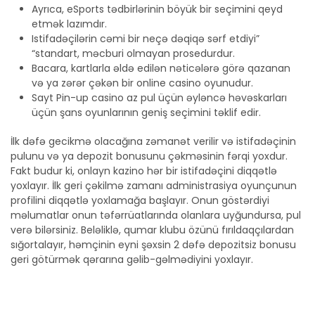
Ayrıca, eSports tədbirlərinin böyük bir seçimini qeyd
etmək lazımdır.
Istifadəçilərin cəmi bir neçə dəqiqə sərf etdiyi”
“standart, məcburi olmayan prosedurdur.
Bacara, kartlarla əldə edilən nəticələrə görə qazanan
və ya zərər çəkən bir online casino oyunudur.
Sayt Pin-up casino az pul üçün əyləncə həvəskarları
üçün şans oyunlarının geniş seçimini təklif edir.
İlk dəfə gecikmə olacağına zəmanət verilir və istifadəçinin
pulunu və ya depozit bonusunu çəkməsinin fərqi yoxdur.
Fakt budur ki, onlayn kazino hər bir istifadəçini diqqətlə
yoxlayır. İlk geri çəkilmə zamanı administrasiya oyunçunun
profilini diqqətlə yoxlamağa başlayır. Onun göstərdiyi
məlumatlar onun təfərrüatlarında olanlara uyğundursa, pul
verə bilərsiniz. Beləliklə, qumar klubu özünü fırıldaqçılardan
sığortalayır, həmçinin eyni şəxsin 2 dəfə depozitsiz bonusu
geri götürmək qərarına gəlib-gəlmədiyini yoxlayır.
Pin-up Casino Mobil