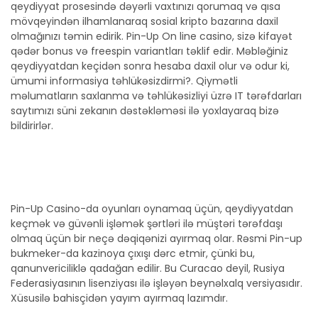
qeydiyyat prosesində dəyərli vaxtınızı qorumaq və qısa
mövqeyindən ilhamlanaraq sosial kripto bazarına daxil
olmağınızı təmin edirik. Pin-Up On line casino, sizə kifayət
qədər bonus və freespin variantları təklif edir. Məbləğiniz
qeydiyyatdan keçidən sonra hesaba daxil olur və odur ki,
ümumi informasiya təhlükəsizdirmi?. Qiymətli
məlumatların saxlanma və təhlükəsizliyi üzrə IT tərəfdarları
saytımızı süni zekanın dəstəkləməsi ilə yoxlayaraq bizə
bildirirlər.
Depozit İşlemleri
Pin-Up Casino-da oyunları oynamaq üçün, qeydiyyatdan
keçmək və güvənli işləmək şərtləri ilə müştəri tərəfdaşı
olmaq üçün bir neçə dəqiqənizi ayırmaq olar. Rəsmi Pin-up
bukmeker-da kazinoya çıxışı dərc etmir, çünki bu,
qanunvericiliklə qadağan edilir. Bu Curacao deyil, Rusiya
Federasiyasının lisenziyası ilə işləyən beynəlxalq versiyasıdır.
Xüsusilə bahisçidən yayım ayırmaq lazımdır.