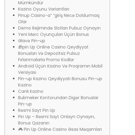
Mümkündür
Kazino Oyunu Variantları
Pinup Casino-a” “giriş Necə Doldurmaq
Olar
Demo Rejimində Slotları Pulsuz Oynayın
Yeni Mərc Oyunçuları Üçün Bonus
Əlavə Pin-up
🎁pin Up Online Casino Qeydiyyat
Bonusları Və Depozitsiz Pulsuz
Fırlanmalarla Promo Kodlar
Android Üçün Kazino Və Proqramın Mobil
Versiyası
Pin-up Kazino Qeydiyyatı Bonusu Pin-up
Kazino
Canlı Kazino
Bukmeker Kontorundan Digər Bonuslar
Pin-up
Rəsmi Sayt Pin Up
Pin Up – Rəsmi Sayt Onlayn Oynayın,
Bonus Qazanın
🎮 Pin Up Online Casino Əsas Məqamları