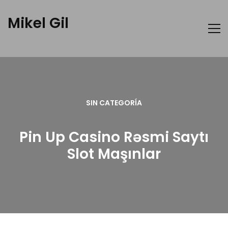
Mikel Gil
SIN CATEGORÍA
Pin Up Casino Rəsmi Saytı
Slot Maşınlar