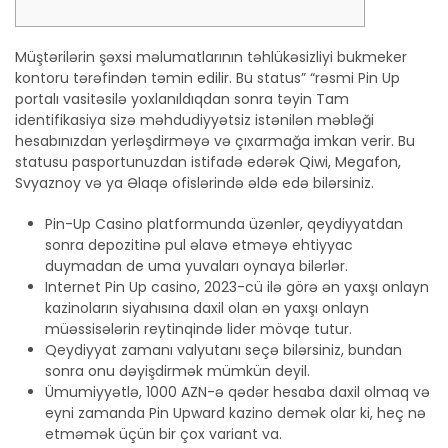
Müştərilərin şəxsi məlumatlarının təhlükəsizliyi bukmeker
kontoru tərəfindən təmin edilir. Bu status” “rəsmi Pin Up
portalı vasitəsilə yoxlanıldıqdan sonra təyin Tam
identifikasiya sizə məhdudiyyətsiz istənilən məbləği
hesabınızdan yerləşdirməyə və çıxarmağa imkan verir. Bu
statusu pasportunuzdan istifadə edərək Qiwi, Megafon,
Svyaznoy və ya Əlaqə ofislərində əldə edə bilərsiniz.
Pin-Up Casino platformunda üzənlər, qeydiyyatdan
sonra depozitinə pul əlavə etməyə ehtiyyac
duymadan de uma yuvaları oynaya bilərlər.
Internet Pin Up casino, 2023-cü ilə görə ən yaxşı onlayn
kazinoların siyahısına daxil olan ən yaxşı onlayn
müəssisələrin reytinqində lider mövqe tutur.
Qeydiyyat zamanı valyutanı seçə bilərsiniz, bundan
sonra onu dəyişdirmək mümkün deyil.
Ümumiyyətlə, 1000 AZN-ə qədər hesaba daxil olmaq və
eyni zamanda Pin Upward kazino demək olar ki, heç nə
etməmək üçün bir çox variant va.