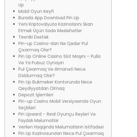
Up
Mobil Oyun Keyfi
Burada App Download Pin Up
Yeni Kriptovalyuta Kazinolarını Skan
Etmək Üçün Sadə Məsləhətlər
Texniki Dəstək
Pin-up Casino-dan Nə Qədər Pul
Çıxarmaq Olar?
Pin Up Online Casino Slot Maşını – Pulla
Və Ya Pulsuz Oynayın
Pul Çıxarmaq Və Əmanəti Necə
Doldurmaq Olar?
Pin Up Bukmeker Kontorunda Necə
Qeydi̇yyatdan Olmaq
Depozit İşlemleri
Pin-up Casino Mobil Versiyasında Oyun
Seçkiləri
Pin Upward – Real Oyunçu Rəyləri Və
Faydalı Məlumatlar
Verilən Haqqında Məlumatların Istifadəsi
Pin Up Kazinosundan Necə Pul Çıxarmaq