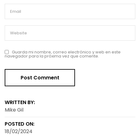
Guarda mi nombre, correo electrónico y web en este
navegador para la próxima vez que comente.
WRITTEN BY:
Mike Gil
POSTED ON:
18/02/2024