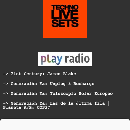
-> 21st Century: James Blake
-> Generación Ya: Unplug & Recharge
-> Generación Ya: Telescopio Solar Europeo
-> Generación Ya: Las de la última fila |
Planeta A/B: COP27
Nominated for best Hispanic American Artist at