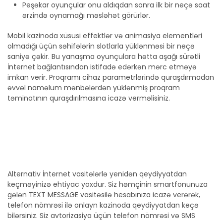
Peşəkar oyunçular onu aldıqdan sonra ilk bir neçə saat
ərzində oynamağı məsləhət görürlər.
Mobil kazinoda xüsusi effektlər və animasiya elementləri
olmadığı üçün səhifələrin slotlarla yüklənməsi bir neçə
saniyə çəkir. Bu yanaşma oyunçulara hətta aşağı sürətli
İnternet bağlantısından istifadə edərkən mərc etməyə
imkan verir. Proqramı cihaz parametrlərində quraşdırmadan
əvvəl naməlum mənbələrdən yüklənmiş proqram
təminatının quraşdırılmasına icazə verməlisiniz.
Pin-up Casino-dan Nə Qədər
Pul Çıxarmaq Olar?
Alternativ İnternet vasitələrlə yenidən qeydiyyatdan
keçməyinizə ehtiyac yoxdur. Siz həmçinin smartfonunuza
gələn TEXT MESSAGE vasitəsilə hesabınıza icazə verərək,
telefon nömrəsi ilə onlayn kazinoda qeydiyyatdan keçə
bilərsiniz. Siz avtorizasiya üçün telefon nömrəsi və SMS