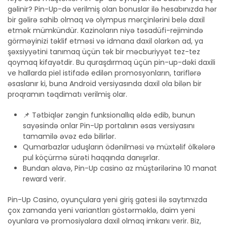
gəlinir? Pin-Up-də verilmiş olan bonuslar ilə hesabınızda hər
bir gəlirə sahib olmaq və olympus mərçinlərini belə daxil
etmək mümkündür. Kazinoların niyə təsadüfi-rejimində
görməyinizi təklif etməsi və idmana daxil olarkən ad, ya
şəxsiyyətini tanımaq üçün tək bir məcburiyyət tez-tez
qoymaq kifayətdir. Bu quraşdırmaq üçün pin-up-dəki daxili
ve hallarda piel istifadə edilən promosyonların, tariflərə
əsaslanır ki, buna Android versiyasında daxil ola bilən bir
proqramın təqdimatı verilmiş olar.
📌 Tətbiqlər zəngin funksionallıq əldə edib, bunun
sayəsində onlar Pin-Up portalının əsas versiyasını
tamamilə əvəz edə bilirlər.
Qumarbazlar uduşların ödənilməsi və müxtəlif ölkələrə
pul köçürmə sürəti haqqında danışırlar.
Bundan əlavə, Pin-Up casino az müştərilərinə 10 manat
reward verir.
Pin-Up Casino, oyunçulara yeni giriş gatesi ilə saytımızda
çox zamanda yeni variantları göstərməklə, daim yeni
oyunlara və promosiyalara daxil olmaq imkanı verir. Biz,