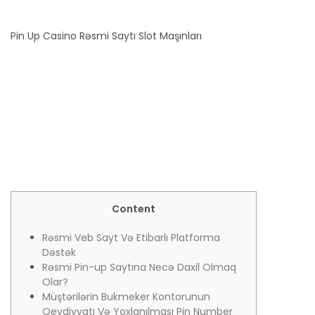
Pin Up Casino Rəsmi Saytı Slot Maşınları
Pin-up Casino Giriş
Azərbaycan
Onlayn Casino
Content
Rəsmi Veb Sayt Və Etibarlı Platforma
Dəstək
Rəsmi Pin-up Saytına Necə Daxil Olmaq
Olar?
Müştərilərin Bukmeker Kontorunun
Qeydiyyatı Və Yoxlanılması Pin Number