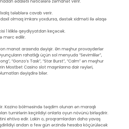
atmadan ədalətli nəticələrə zəmanət verir.
lxalq tələblərə cavab verir.
xil olmaq imkanı yoxdursa, dəstək xidməti ilə əlaqə
si 1 kliklə qeydiyyatdan keçəcək.
ə mərc edilir.
lyon manat arasında dəyişir. Ən məşhur provayderlər
Oyunçuların rahatlığı üçün sol menyuda “Sevimlilər”,
 “Song”, “Gonzo’s Task”, “Star Burst”, “Calm” ən məşhur
in Mostbet Casino slot maşınlarına dair rəyləri,
matları dəyişdirə bilər.
dir. Kazino bölməsində təqdim olunan ən maraqlı
urnirlərin keçirildiyi onlarla oyun növünü birləşdirir.
tini ehtiva edir. Lakin o, proqramlardan daha yavaş
tivləşdirildiyi andan a few gün ərzində hesaba köçürüləcək