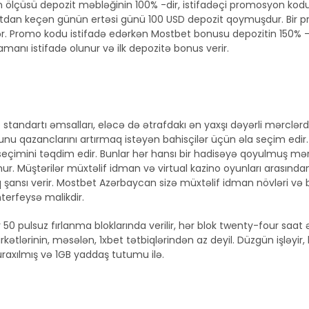
ölçüsü depozit məbləğinin 100% -dir, istifadəçi promosyon kodund
tdan keçən günün ertəsi günü 100 USD depozit qoymuşdur. Bir p
lər. Promo kodu istifadə edərkən Mostbet bonusu depozitin 150% 
manı istifadə olunur və ilk depozitə bonus verir.
nda Mostbet Aze Ninety Days Bukmeke
standartı əmsalları, eləcə də ətrafdakı ən yaxşı dəyərli mərclərdə
u qazanclarını artırmaq istəyən bahisçilər üçün əla seçim edir
seçimini təqdim edir. Bunlar hər hansı bir hadisəyə qoyulmuş mə
nur. Müştərilər müxtəlif idman və virtual kazino oyunları arasında
şansı verir. Mostbet Azərbaycan sizə müxtəlif idman növləri və 
nterfeysə malikdir.
 50 pulsuz fırlanma bloklarında verilir, hər blok twenty-four saat
kətlərinin, məsələn, 1xbet tətbiqlərindən az deyil. Düzgün işləyir, 
uraxılmış və 1GB yaddaş tutumu ilə.
bet Az-90-də Mərc Oyunları Pu