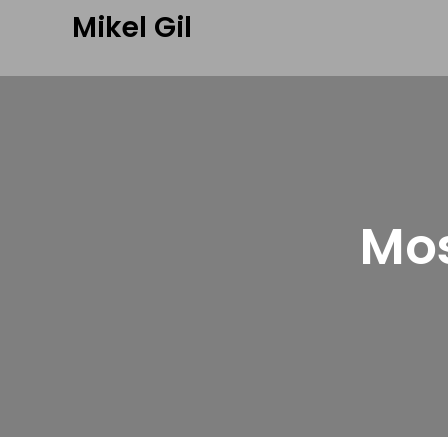
Mikel Gil
Mos