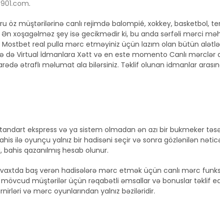
-901.com
.
 öz müştərilərinə canlı rejimdə balompié, xokkey, basketbol, te
r. Ən xoşagəlməz şey isə gecikmədir ki, bu anda sərfəli mərci m
. Mostbet real pulla mərc etməyiniz üçün lazım olan bütün alətlə
cə də Virtual İdmanlara Xətt və en este momento Canlı mərclər 
rədə ətraflı məlumat ala bilərsiniz. Təklif olunan idmanlar arası
z-90 Mobil Proqramı
 standart ekspress və ya sistem olmadan ən azı bir bukmeker tə
 bahis ilə oyunçu yalnız bir hadisəni seçir və sonra gözlənilən nət
a, bahis qazanılmış hesab olunur.
 vaxtda baş verən hadisələrə mərc etmək üçün canlı mərc funksi
mövcud müştərilər üçün rəqabətli əmsallar və bonuslar təklif ed
nirləri və mərc oyunlarından yalnız bəziləridir.