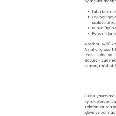
oyunçular arasında
Lakin bukmeke
Oyunçu qeydi
saxlaya bilər.
Bunun üçün si
Pulsuz fırlanm
Mostbet-AZ90 kazi
Amatic, Igrosoft,
“Yeni Slotlar” və 
slotlardır. Bukme
əsasən, müsbətdir
Mostbet
Pulsuz yayımlara 
əyləncələrdən dan
Telefonunuzda bra
işləyir və barmaq 