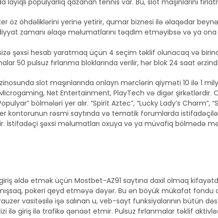
 layiqli populyarlıq qazanan tennis var. Bu, slot maşınlarını fırl
r öz öhdəliklərini yerinə yetirir, qumar biznesi ilə əlaqədar beynə
yyat zamanı əlaqə məlumatlarını təqdim etməyibsə və ya ona da
zə şəxsi hesab yaratmaq üçün 4 seçim təklif olunacaq və birinci
alar 50 pulsuz fırlanma bloklarında verilir, hər blok 24 saat ərzind
nosunda slot maşınlarında onlayn mərclərin qiyməti 10 ilə 1 mi
 Microgaming, Net Entertainment, PlayTech və digər şirkətlərdir. 
“Populyar” bölmələri yer alır. “Spirit Aztec”, “Lucky Lady’s Charm”,
ker kontorunun rəsmi saytında və tematik forumlarda istifadəçilər
. İstifadəçi şəxsi məlumatları oxuya və ya müvafiq bölmədə məlu
-də Niyə Təsdiqlənməliyəm?
giriş əldə etmək üçün Mostbet-AZ91 saytına daxil olmaq kifayət
ışsaq, pokeri qeyd etməyə dəyər. Bu ən böyük mükafat fondu olan t
uzer vasitəsilə işə salınan u, veb-sayt funksiyalarının bütün dəs
izi ilə giriş ilə trafikə qənaət etmir. Pulsuz fırlanmalar təklif ak