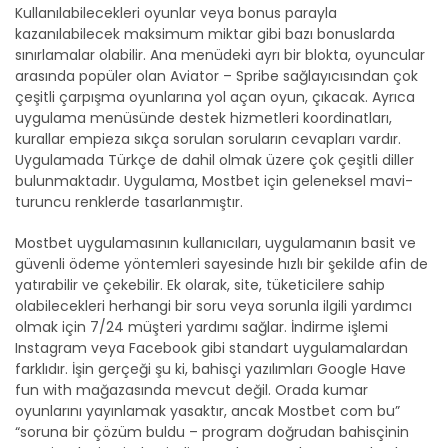
Kullanılabilecekleri oyunlar veya bonus parayla
kazanılabilecek maksimum miktar gibi bazı bonuslarda
sınırlamalar olabilir. Ana menüdeki ayrı bir blokta, oyuncular
arasında popüler olan Aviator – Spribe sağlayıcısından çok
çeşitli çarpışma oyunlarına yol açan oyun, çıkacak. Ayrıca
uygulama menüsünde destek hizmetleri koordinatları,
kurallar empieza sıkça sorulan soruların cevapları vardır.
Uygulamada Türkçe de dahil olmak üzere çok çeşitli diller
bulunmaktadır. Uygulama, Mostbet için geleneksel mavi-
turuncu renklerde tasarlanmıştır.
Mostbet uygulamasının kullanıcıları, uygulamanın basit ve
güvenli ödeme yöntemleri sayesinde hızlı bir şekilde afin de
yatırabilir ve çekebilir. Ek olarak, site, tüketicilere sahip
olabilecekleri herhangi bir soru veya sorunla ilgili yardımcı
olmak için 7/24 müşteri yardımı sağlar. İndirme işlemi
Instagram veya Facebook gibi standart uygulamalardan
farklıdır. İşin gerçeği şu ki, bahisçi yazılımları Google Have
fun with mağazasında mevcut değil. Orada kumar
oyunlarını yayınlamak yasaktır, ancak Mostbet com bu”
“soruna bir çözüm buldu – program doğrudan bahisçinin