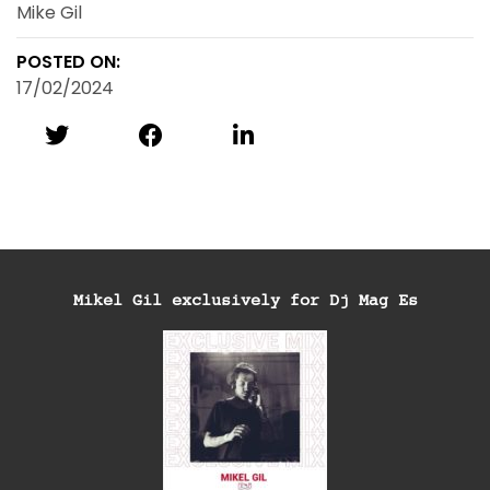
Mike Gil
POSTED ON:
17/02/2024
Mikel Gil exclusively for Dj Mag Es