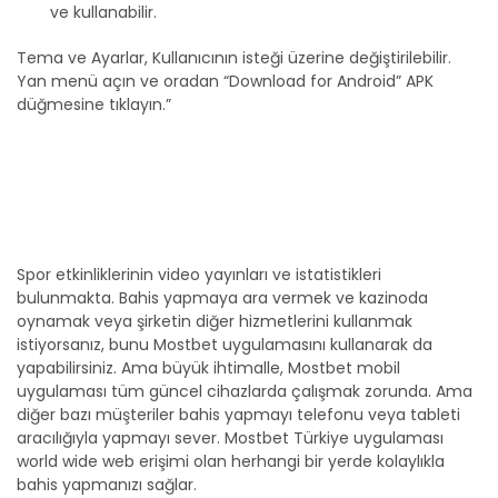
ve kullanabilir.
Tema ve Ayarlar, Kullanıcının isteği üzerine değiştirilebilir.
Yan menü açın ve oradan “Download for Android” APK
düğmesine tıklayın.”
Mostbet Apk’nın Başlıca
Özellikleri”
Spor etkinliklerinin video yayınları ve istatistikleri
bulunmakta. Bahis yapmaya ara vermek ve kazinoda
oynamak veya şirketin diğer hizmetlerini kullanmak
istiyorsanız, bunu Mostbet uygulamasını kullanarak da
yapabilirsiniz. Ama büyük ihtimalle, Mostbet mobil
uygulaması tüm güncel cihazlarda çalışmak zorunda. Ama
diğer bazı müşteriler bahis yapmayı telefonu veya tableti
aracılığıyla yapmayı sever. Mostbet Türkiye uygulaması
world wide web erişimi olan herhangi bir yerde kolaylıkla
bahis yapmanızı sağlar.