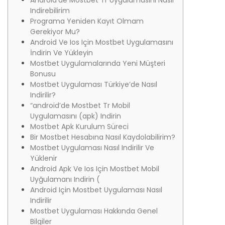
Android’de Mostbet Tr Uygulamasını Nasıl
Indirebilirim
Programa Yeniden Kayıt Olmam
Gerekiyor Mu?
Android Ve Ios Için Mostbet Uygulamasını
İndirin Ve Yükleyin
Mostbet Uygulamalarında Yeni Müşteri
Bonusu
Mostbet Uygulaması Türkiye’de Nasıl
Indirilir?
“android’de Mostbet Tr Mobil
Uygulamasını (apk) Indirin
Mostbet Apk Kurulum Süreci
Bir Mostbet Hesabına Nasıl Kaydolabilirim?
Mostbet Uygulaması Nasıl Indirilir Ve
Yüklenir
Android Apk Ve Ios Için Mostbet Mobil
Uyğulamanı Indirin (
Android Için Mostbet Uygulaması Nasıl
Indirilir
Mostbet Uygulaması Hakkında Genel
Bilgiler