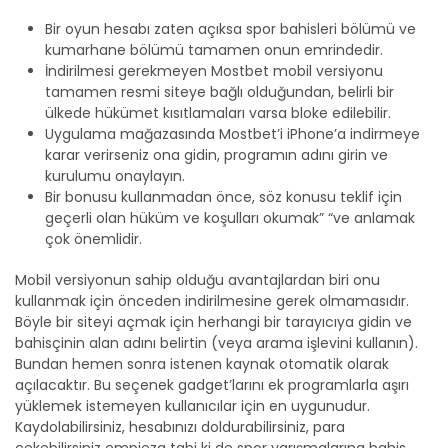
Bir oyun hesabı zaten açıksa spor bahisleri bölümü ve
kumarhane bölümü tamamen onun emrindedir.
İndirilmesi gerekmeyen Mostbet mobil versiyonu
tamamen resmi siteye bağlı olduğundan, belirli bir
ülkede hükümet kısıtlamaları varsa bloke edilebilir.
Uygulama mağazasında Mostbet’i iPhone’a indirmeye
karar verirseniz ona gidin, programın adını girin ve
kurulumu onaylayın.
Bir bonusu kullanmadan önce, söz konusu teklif için
geçerli olan hüküm ve koşulları okumak” “ve anlamak
çok önemlidir.
Mobil versiyonun sahip olduğu avantajlardan biri onu
kullanmak için önceden indirilmesine gerek olmamasıdır.
Böyle bir siteyi açmak için herhangi bir tarayıcıya gidin ve
bahisçinin alan adını belirtin (veya arama işlevini kullanın).
Bundan hemen sonra istenen kaynak otomatik olarak
açılacaktır. Bu seçenek gadget’larını ek programlarla aşırı
yüklemek istemeyen kullanıcılar için en uygunudur.
Kaydolabilirsiniz, hesabınızı doldurabilirsiniz, para