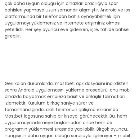
çok daha uygun olduğu için cihazları aracılığıyla spor
bahisleri yapmaya uzun zamandır alışmıştır. Android ve ios
platformunda bir telefondan bahis oynayabilmek için
uygulamayı yüklemeniz ve internete erişiminiz olması
yeterlidir. Her şey oyuncu eve giderken, işte, tatilde bahse
girebilir.
Mostbet Uygulamasının
Özellikleri
Geri kalan durumlarda, mostbet. apk dosyasını indirdikten
sonra Android uygulamasını yükleme prosedürü, onu mobil
cihazda başlatmak empieza basit ve anlaşılır talimatları
izlemektir. Kurulum birkaç saniye sürer ve
tamamlandığında, akıllı telefonun çalışma ekranında
Mostbet logosuna sahip bir kısayol görünecektir. Bu, hem
uygulamayı indirmeye başlamadan önce hem de
programın yüklenmesi sırasında yapılabilir. Birçok oyuncu,
hangisinin daha uygun olduğu sorusuyla ilgileniyor – mobil