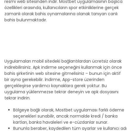
resmi web sitesinden indir. Mostbet uygulamasının başlıca
özellikleri arasında, kullanıcıların spor etkinliklerine gerçek
zamanlı olarak bahis oynamalarına olanak tanıyan canlı
bahis bulunmaktadır.
Mostbet Kullanıcıları Için Indirme
Gerektirmeyen Istemci Seçenekleri
Uygulamaları mobil sitedeki bağlantılardan ücretsiz olarak
indirebilirsiniz. Apk indirme seçeneğini kullanmak için önce
bahis şirketinin web sitesine gitmelisiniz – bunun için aktif
bir ayna gerekebilir. İndirme, App-store üzerinden
gerçekleşirse yardımcı kaynaklara gerek yoktur. Bu
uygulama yüklenmezse tekrar deneyin ve apk dosyasını
tekrar indirin.
Bölgeye bağlı olarak, Mostbet uygulaması farklı ödeme
seçenekleri sunabilir, ancak normalde kredi / banka
kartları, banka havaleleri ve e-cüzdanlar sunar.
Bununla beraber, kaydedilen tüm ayarlar ve kullanıcı adı