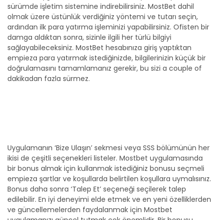
sürümde işletim sistemine indirebilirsiniz. MostBet dahil
olmak üzere üstünlük verdiğiniz yöntemi ve tutarı seçin,
ardından ilk para yatırma işleminizi yapabilirsiniz. Ofisten bir
damga aldıktan sonra, sizinle ilgili her türlü bilgiyi
sağlayabileceksiniz. MostBet hesabınıza giriş yaptıktan
empieza para yatırmak istediğinizde, bilgilerinizin küçük bir
doğrulamasını tamamlamanız gerekir, bu sizi a couple of
dakikadan fazla sürmez.
Mostbet Türkiye Uygulaması
Incelemesi
Uygulamanın ‘Bize Ulaşın’ sekmesi veya SSS bölümünün her
ikisi de çeşitli seçenekleri listeler. Mostbet uygulamasında
bir bonus almak için kullanmak istediğiniz bonusu seçmeli
empieza şartlar ve koşullarda belirtilen koşullara uymalısınız.
Bonus daha sonra ‘Talep Et’ seçeneği seçilerek talep
edilebilir. En iyi deneyimi elde etmek ve en yeni özelliklerden
ve güncellemelerden faydalanmak için Mostbet