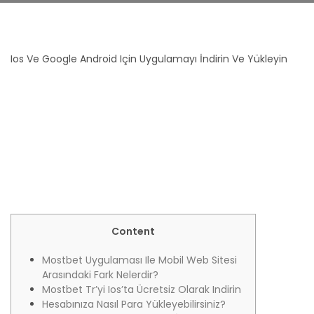
Ios Ve Google Android Için Uygulamayı İndirin Ve Yükleyin
“mostbet Türkiye
Mobil
Uygulamasını Indir
Content
Mostbet Uygulaması Ile Mobil Web Sitesi
Arasındaki Fark Nelerdir?
Mostbet Tr’yi Ios’ta Ücretsiz Olarak Indirin
Hesabınıza Nasıl Para Yükleyebilirsiniz?