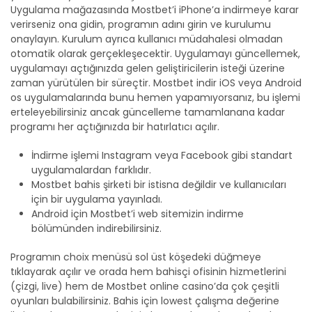
Uygulama mağazasında Mostbet’i iPhone’a indirmeye karar
verirseniz ona gidin, programın adını girin ve kurulumu
onaylayın. Kurulum ayrıca kullanıcı müdahalesi olmadan
otomatik olarak gerçekleşecektir. Uygulamayı güncellemek,
uygulamayı açtığınızda gelen geliştiricilerin isteği üzerine
zaman yürütülen bir süreçtir. Mostbet indir iOS veya Android
os uygulamalarında bunu hemen yapamıyorsanız, bu işlemi
erteleyebilirsiniz ancak güncelleme tamamlanana kadar
programı her açtığınızda bir hatırlatıcı açılır.
İndirme işlemi Instagram veya Facebook gibi standart
uygulamalardan farklıdır.
Mostbet bahis şirketi bir istisna değildir ve kullanıcıları
için bir uygulama yayınladı.
Android için Mostbet’i web sitemizin indirme
bölümünden indirebilirsiniz.
Programın choix menüsü sol üst köşedeki düğmeye
tıklayarak açılır ve orada hem bahisçi ofisinin hizmetlerini
(çizgi, live) hem de Mostbet online casino’da çok çeşitli
oyunları bulabilirsiniz. Bahis için lowest çalışma değerine