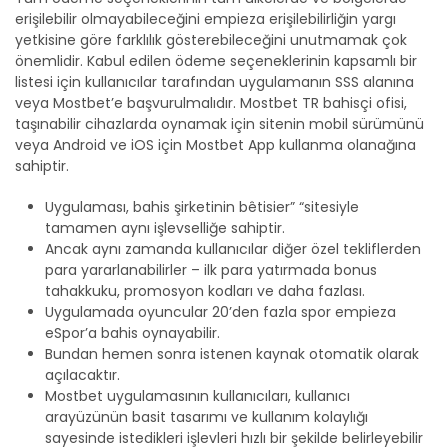
erişilebilir olmayabileceğini empieza erişilebilirliğin yargı
yetkisine göre farklılık gösterebileceğini unutmamak çok
önemlidir. Kabul edilen ödeme seçeneklerinin kapsamlı bir
listesi için kullanıcılar tarafından uygulamanın SSS alanına
veya Mostbet’e başvurulmalıdır. Mostbet TR bahisçi ofisi,
taşınabilir cihazlarda oynamak için sitenin mobil sürümünü
veya Android ve iOS için Mostbet App kullanma olanağına
sahiptir.
Uygulaması, bahis şirketinin bêtisier” “sitesiyle
tamamen aynı işlevselliğe sahiptir.
Ancak aynı zamanda kullanıcılar diğer özel tekliflerden
para yararlanabilirler – ilk para yatırmada bonus
tahakkuku, promosyon kodları ve daha fazlası.
Uygulamada oyuncular 20’den fazla spor empieza
eSpor’a bahis oynayabilir.
Bundan hemen sonra istenen kaynak otomatik olarak
açılacaktır.
Mostbet uygulamasının kullanıcıları, kullanıcı
arayüzünün basit tasarımı ve kullanım kolaylığı
sayesinde istedikleri işlevleri hızlı bir şekilde belirleyebilir