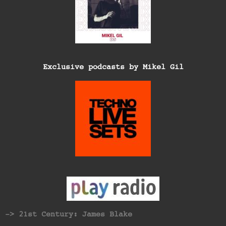
Exclusive podcasts by Mikel Gil
-> 21st Century: James Blake