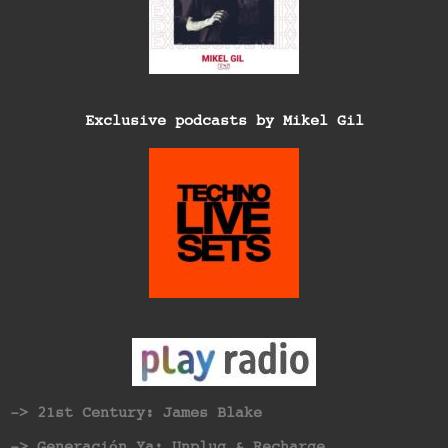
Exclusive podcasts by Mikel Gil
-> 21st Century: James Blake
-> Generación Ya: Unplug & Recharge