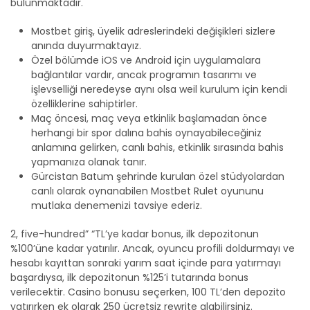
bulunmaktadır.
Mostbet giriş, üyelik adreslerindeki değişikleri sizlere
anında duyurmaktayız.
Özel bölümde iOS ve Android için uygulamalara
bağlantılar vardır, ancak programın tasarımı ve
işlevselliği neredeyse aynı olsa weil kurulum için kendi
özelliklerine sahiptirler.
Maç öncesi, maç veya etkinlik başlamadan önce
herhangi bir spor dalına bahis oynayabileceğiniz
anlamına gelirken, canlı bahis, etkinlik sırasında bahis
yapmanıza olanak tanır.
Gürcistan Batum şehrinde kurulan özel stüdyolardan
canlı olarak oynanabilen Mostbet Rulet oyununu
mutlaka denemenizi tavsiye ederiz.
2, five-hundred” “TL’ye kadar bonus, ilk depozitonun
%100’üne kadar yatırılır. Ancak, oyuncu profili doldurmayı ve
hesabı kayıttan sonraki yarım saat içinde para yatırmayı
başardıysa, ilk depozitonun %125’i tutarında bonus
verilecektir. Casino bonusu seçerken, 100 TL’den depozito
yatırırken ek olarak 250 ücretsiz rewrite alabilirsiniz.