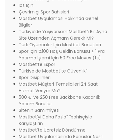
Ios Için
Çevrimiçi Spor Bahisleri
Mostbet Uygulaması Hakkında Genel
Bilgiler
Türkiye’de Yaşıyorsam Mostbet’i Bir Ayna
Site Üzerinden Açmam Gerekir Mi?
Türk Oyuncular Için Mostbet Bonusları
Spor Için %100 Hoş Geldin Bonusu + 1 Pra
Yatırma Işlemi Için 50 Free Moves (fs)
Mostbet’te Espor
Türkiye’de Mostbet’te Güvenlik”
Spor Disiplinleri
Mostbet Müşteri Temsilcileri 24 Saat
Hizmet Veriyor Mu?
500 ₺ Ve 250 Free Backbone Kadar Ilk
Yatırım Bonusu
Sitenin Samimiyeti
Mostbet’yi Daha Fazla” “bahisçiyle
Karşılaştırın
Mostbet’te Ücretsiz Döndürme
Mostbet Uygulamasında Bonuslar Nasıl