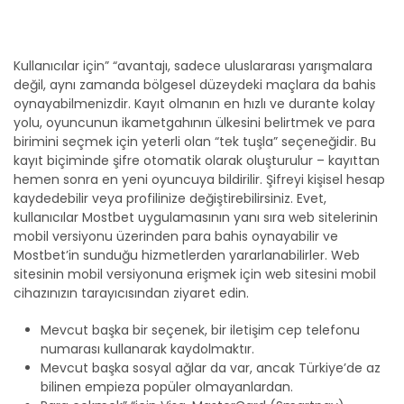
Ios Için
Kullanıcılar için” “avantajı, sadece uluslararası yarışmalara
değil, aynı zamanda bölgesel düzeydeki maçlara da bahis
oynayabilmenizdir. Kayıt olmanın en hızlı ve durante kolay
yolu, oyuncunun ikametgahının ülkesini belirtmek ve para
birimini seçmek için yeterli olan “tek tuşla” seçeneğidir. Bu
kayıt biçiminde şifre otomatik olarak oluşturulur – kayıttan
hemen sonra en yeni oyuncuya bildirilir. Şifreyi kişisel hesap
kaydedebilir veya profilinize değiştirebilirsiniz. Evet,
kullanıcılar Mostbet uygulamasının yanı sıra web sitelerinin
mobil versiyonu üzerinden para bahis oynayabilir ve
Mostbet’in sunduğu hizmetlerden yararlanabilirler. Web
sitesinin mobil versiyonuna erişmek için web sitesini mobil
cihazınızın tarayıcısından ziyaret edin.
Mevcut başka bir seçenek, bir iletişim cep telefonu
numarası kullanarak kaydolmaktır.
Mevcut başka sosyal ağlar da var, ancak Türkiye’de az
bilinen empieza popüler olmayanlardan.