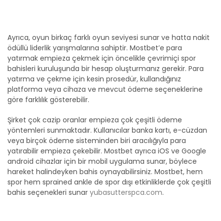
Destek
Ayrıca, oyun birkaç farklı oyun seviyesi sunar ve hatta nakit
ödüllü liderlik yarışmalarına sahiptir. Mostbet’e para
yatırmak empieza çekmek için öncelikle çevrimiçi spor
bahisleri kuruluşunda bir hesap oluşturmanız gerekir. Para
yatırma ve çekme için kesin prosedür, kullandığınız
platforma veya cihaza ve mevcut ödeme seçeneklerine
göre farklılık gösterebilir.
Şirket çok cazip oranlar empieza çok çeşitli ödeme
yöntemleri sunmaktadır. Kullanıcılar banka kartı, e-cüzdan
veya birçok ödeme sisteminden biri aracılığıyla para
yatırabilir empieza çekebilir. Mostbet ayrıca iOS ve Google
android cihazlar için bir mobil uygulama sunar, böylece
hareket halindeyken bahis oynayabilirsiniz. Mostbet, hem
spor hem sprained ankle de spor dışı etkinliklerde çok çeşitli
bahis seçenekleri sunar
yubasutterspca.com
.