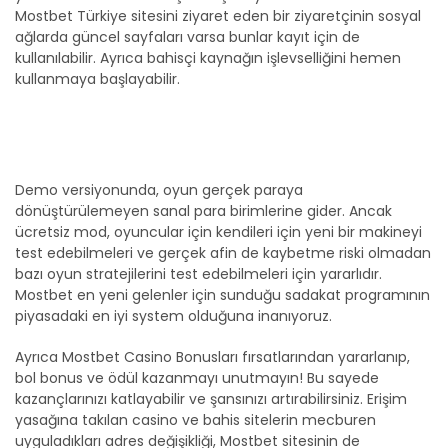
Mostbet Türkiye sitesini ziyaret eden bir ziyaretçinin sosyal
ağlarda güncel sayfaları varsa bunlar kayıt için de
kullanılabilir. Ayrıca bahisçi kaynağın işlevselliğini hemen
kullanmaya başlayabilir.
Kişisel Hesaba Giriş
Demo versiyonunda, oyun gerçek paraya
dönüştürülemeyen sanal para birimlerine gider. Ancak
ücretsiz mod, oyuncular için kendileri için yeni bir makineyi
test edebilmeleri ve gerçek afin de kaybetme riski olmadan
bazı oyun stratejilerini test edebilmeleri için yararlıdır.
Mostbet en yeni gelenler için sunduğu sadakat programının
piyasadaki en iyi system olduğuna inanıyoruz.
Ayrıca Mostbet Casino Bonusları fırsatlarından yararlanıp,
bol bonus ve ödül kazanmayı unutmayın! Bu sayede
kazançlarınızı katlayabilir ve şansınızı artırabilirsiniz. Erişim
yasağına takılan casino ve bahis sitelerin mecburen
uyguladıkları adres değişikliği, Mostbet sitesinin de