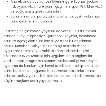
Ana ekranda oyunlar özelliklerine göre (bonus, jackpot,
risk oyunu vb. ), türe göre (çizgi film, spor, 18+, Mısır vb. )
ve sağlayıcıya göre sıralanabilir.
Buna minimum para yatırma tutarı ve aylık maksimum
para çekme limiti dahildir.
Bazı maçlar için movie yayınları da vardır – bu tür olaylar
canlıda “Play” düğmesiyle işaretlenir. Yayınlar, hesabında
oturum açmış olan tüm kayıtlı Mostbet kullanıcılarına
açıktır. Mostbet Türkiye indir bahisçi ofisinde mobil
uygulama resmi veya mobil siteden indirilebilir. Özel
bölümde iOS ve Android için uygulamalara bağlantılar
vardır, ancak programın tasarımı ve işlevselliği neredeyse
aynı olsa da kurulum için kendi özelliklerine sahiptirler. Diğer
bahis bürolarının çoğunda bulunmayan disiplinler temsil
edilmektedir. Oyun içi bahisler için birçok etkinlik mevcuttur,
büyük maçların canlı yayınları vardır.
Mostbet’te Canlı Bahis
Seçeneği