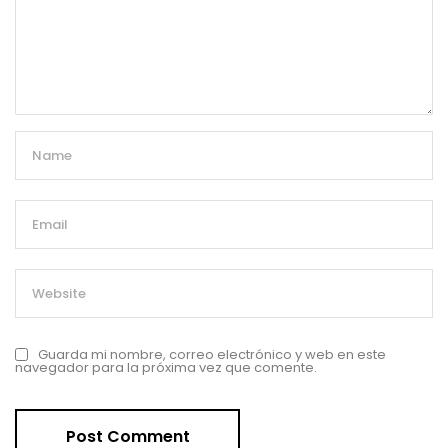
Guarda mi nombre, correo electrónico y web en este
navegador para la próxima vez que comente.