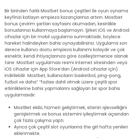
Bir birinden farklı Mostbet bonus çeşitleri ile oyun oynama
keyfinizi katlayın empieza kazançlarınızı artırın. Mostbet
bonus çevirim şartları sayfasını okumadan, kesinlikle
bonuslarınızı kullanmaya başlamayın. Şirket iOS ve Android
cihazlar için bir mobil uygulama sunmaktadır, böylece
hareket halindeyken bahis oynayabilirsiniz. Uygulama son
derece kullanıcı dostu empieza kullanımı kolaydır ve çok
esnektir, kendi ihtiyaçlarınıza göre özelleştirmenize olanak
tanır. Mostbet uygulaması resmi internet sitesinden veya
iOS cihazlar için App Store’dan (Android cihazlar için)
indirilebilir. Mostbet, kullanıcıların basketbol, ping-pong,
futbol ve daha” “fazlası dahil olmak üzere çeşitli spor
etkinliklerine bahis yapmalarını sağlayan bir spor bahis
uygulamasıdır.
MostBet ekibi, hizmeti geliştirmek, sitenin işlevselliğini
genişletmek ve bonus sistemini iyileştirmek açısından
çok fazla çalışma yaptı.
Ayrıca çok çeşitli slot oyunlarına the girl hafta yenileri
eklenmekte.