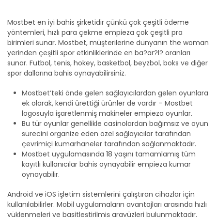
Mostbet en iyi bahis şirketidir çünkü çok çeşitli ödeme
yöntemleri, hızlı para çekme empieza çok çeşitli pra
birimleri sunar. Mostbet, müşterilerine dünyanın the woman
yerinden çeşitli spor etkinliklerinde en ba?ar?l? oranları
sunar. Futbol, tenis, hokey, basketbol, beyzbol, boks ve diğer
spor dallarına bahis oynayabilirsiniz.
Mostbet’teki önde gelen sağlayıcılardan gelen oyunlara
ek olarak, kendi ürettiği ürünler de vardır – Mostbet
logosuyla işaretlenmiş makineler empieza oyunlar.
Bu tür oyunlar genellikle casinolardan bağımsız ve oyun
sürecini organize eden özel sağlayıcılar tarafından
çevrimiçi kumarhaneler tarafından sağlanmaktadır.
Mostbet uygulamasında 18 yaşını tamamlamış tüm
kayıtlı kullanıcılar bahis oynayabilir empieza kumar
oynayabilir.
Android ve iOS işletim sistemlerini çalıştıran cihazlar için
kullanılabilirler. Mobil uygulamaların avantajları arasında hızlı
yüklenmeleri ve basitleştirilmiş arayüzleri bulunmaktadır.