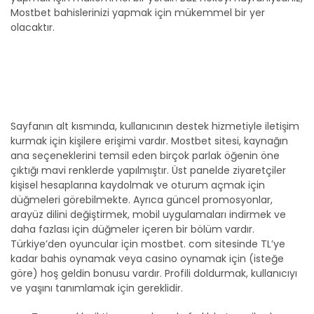
Mostbet bahislerinizi yapmak için mükemmel bir yer
olacaktır.
Mostbet Uygulaması Hakkında
Genel Bilgiler
Sayfanın alt kısmında, kullanıcının destek hizmetiyle iletişim
kurmak için kişilere erişimi vardır. Mostbet sitesi, kaynağın
ana seçeneklerini temsil eden birçok parlak öğenin öne
çıktığı mavi renklerde yapılmıştır. Üst panelde ziyaretçiler
kişisel hesaplarına kaydolmak ve oturum açmak için
düğmeleri görebilmekte. Ayrıca güncel promosyonlar,
arayüz dilini değiştirmek, mobil uygulamaları indirmek ve
daha fazlası için düğmeler içeren bir bölüm vardır.
Türkiye’den oyuncular için mostbet. com sitesinde TL’ye
kadar bahis oynamak veya casino oynamak için (isteğe
göre) hoş geldin bonusu vardır. Profili doldurmak, kullanıcıyı
ve yaşını tanımlamak için gereklidir.