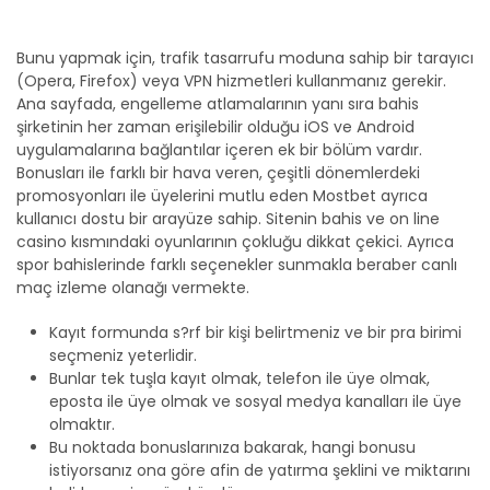
Mostbet’in Faydaları
Bunu yapmak için, trafik tasarrufu moduna sahip bir tarayıcı
(Opera, Firefox) veya VPN hizmetleri kullanmanız gerekir.
Ana sayfada, engelleme atlamalarının yanı sıra bahis
şirketinin her zaman erişilebilir olduğu iOS ve Android
uygulamalarına bağlantılar içeren ek bir bölüm vardır.
Bonusları ile farklı bir hava veren, çeşitli dönemlerdeki
promosyonları ile üyelerini mutlu eden Mostbet ayrıca
kullanıcı dostu bir arayüze sahip. Sitenin bahis ve on line
casino kısmındaki oyunlarının çokluğu dikkat çekici. Ayrıca
spor bahislerinde farklı seçenekler sunmakla beraber canlı
maç izleme olanağı vermekte.
Kayıt formunda s?rf bir kişi belirtmeniz ve bir pra birimi
seçmeniz yeterlidir.
Bunlar tek tuşla kayıt olmak, telefon ile üye olmak,
eposta ile üye olmak ve sosyal medya kanalları ile üye
olmaktır.
Bu noktada bonuslarınıza bakarak, hangi bonusu
istiyorsanız ona göre afin de yatırma şeklini ve miktarını