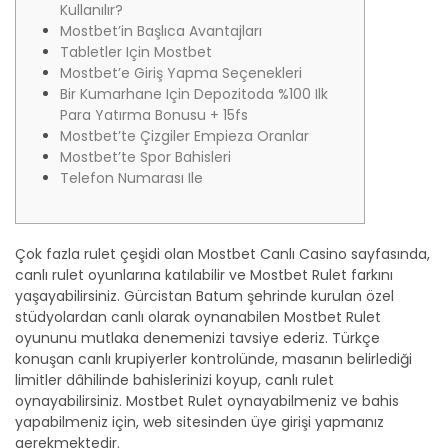
Kullanılır?
Mostbet’in Başlıca Avantajları
Tabletler Için Mostbet
Mostbet’e Giriş Yapma Seçenekleri
Bir Kumarhane Için Depozitoda %100 Ilk
Para Yatırma Bonusu + 15fs
Mostbet’te Çizgiler Empieza Oranlar
Mostbet’te Spor Bahisleri
Telefon Numarası Ile
Çok fazla rulet çeşidi olan Mostbet Canlı Casino sayfasında,
canlı rulet oyunlarına katılabilir ve Mostbet Rulet farkını
yaşayabilirsiniz. Gürcistan Batum şehrinde kurulan özel
stüdyolardan canlı olarak oynanabilen Mostbet Rulet
oyununu mutlaka denemenizi tavsiye ederiz. Türkçe
konuşan canlı krupiyerler kontrolünde, masanın belirlediği
limitler dâhilinde bahislerinizi koyup, canlı rulet
oynayabilirsiniz. Mostbet Rulet oynayabilmeniz ve bahis
yapabilmeniz için, web sitesinden üye girişi yapmanız
gerekmektedir.