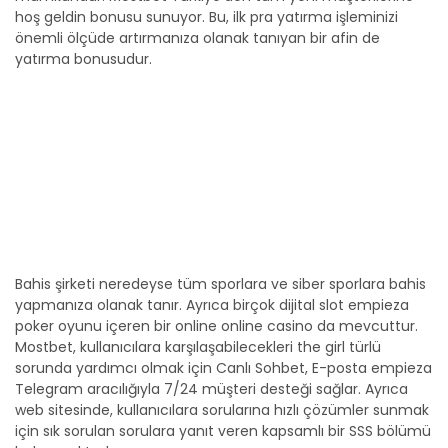
hoş geldin bonusu sunuyor. Bu, ilk pra yatırma işleminizi
önemli ölçüde artırmanıza olanak tanıyan bir afin de
yatırma bonusudur.
Türkiye’de Yaşıyorsam
Mostbet’i Bir Ayna Site
Üzerinden Açmam Gerekir
Mi?
Bahis şirketi neredeyse tüm sporlara ve siber sporlara bahis
yapmanıza olanak tanır. Ayrıca birçok dijital slot empieza
poker oyunu içeren bir online online casino da mevcuttur.
Mostbet, kullanıcılara karşılaşabilecekleri the girl türlü
sorunda yardımcı olmak için Canlı Sohbet, E-posta empieza
Telegram aracılığıyla 7/24 müşteri desteği sağlar. Ayrıca
web sitesinde, kullanıcılara sorularına hızlı çözümler sunmak
için sık sorulan sorulara yanıt veren kapsamlı bir SSS bölümü