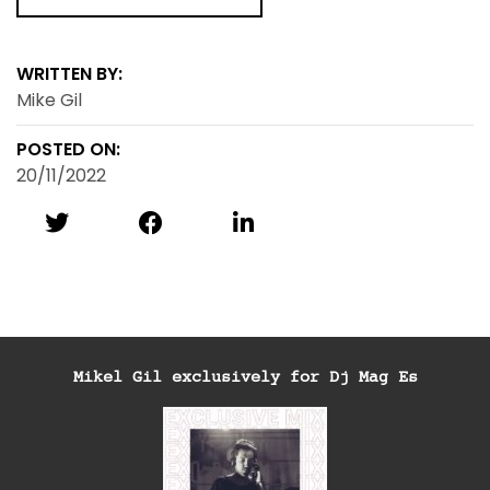
WRITTEN BY:
Mike Gil
POSTED ON:
20/11/2022
Mikel Gil exclusively for Dj Mag Es