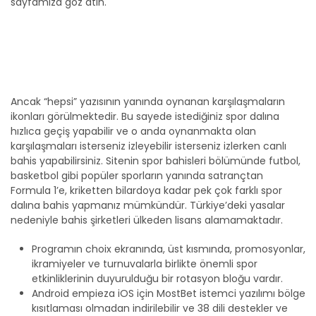
sayfamıza göz atın.
Türkiye’deki Mostbet’te Bonus
Türleri
Ancak “hepsi” yazısının yanında oynanan karşılaşmaların
ikonları görülmektedir. Bu sayede istediğiniz spor dalına
hızlıca geçiş yapabilir ve o anda oynanmakta olan
karşılaşmaları isterseniz izleyebilir isterseniz izlerken canlı
bahis yapabilirsiniz. Sitenin spor bahisleri bölümünde futbol,
basketbol gibi popüler sporların yanında satrançtan
Formula 1’e, kriketten bilardoya kadar pek çok farklı spor
dalına bahis yapmanız mümkündür. Türkiye’deki yasalar
nedeniyle bahis şirketleri ülkeden lisans alamamaktadır.
Programın choix ekranında, üst kısmında, promosyonlar,
ikramiyeler ve turnuvalarla birlikte önemli spor
etkinliklerinin duyurulduğu bir rotasyon bloğu vardır.
Android empieza iOS için MostBet istemci yazılımı bölge
kısıtlaması olmadan indirilebilir ve 38 dili destekler ve