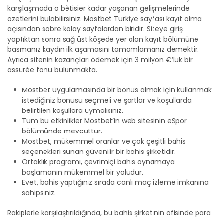
karşılaşmada o bêtisier kadar yaşanan gelişmelerinde
özetlerini bulabilirsiniz. Mostbet Türkiye sayfası kayıt olma
açısından sobre kolay sayfalardan biridir. Siteye giriş
yaptıktan sonra sağ üst köşede yer alan kayıt bölümüne
basmanız kaydın ilk aşamasını tamamlamanız demektir.
Ayrıca sitenin kazançları ödemek için 3 milyon €’luk bir
assurée fonu bulunmakta.
Mostbet uygulamasında bir bonus almak için kullanmak
istediğiniz bonusu seçmeli ve şartlar ve koşullarda
belirtilen koşullara uymalısınız.
Tüm bu etkinlikler Mostbet’in web sitesinin eSpor
bölümünde mevcuttur.
Mostbet, mükemmel oranlar ve çok çeşitli bahis
seçenekleri sunan güvenilir bir bahis şirketidir.
Ortaklık programı, çevrimiçi bahis oynamaya
başlamanın mükemmel bir yoludur.
Evet, bahis yaptığınız sırada canlı maç izleme imkanına
sahipsiniz.
Rakiplerle karşılaştırıldığında, bu bahis şirketinin ofisinde para