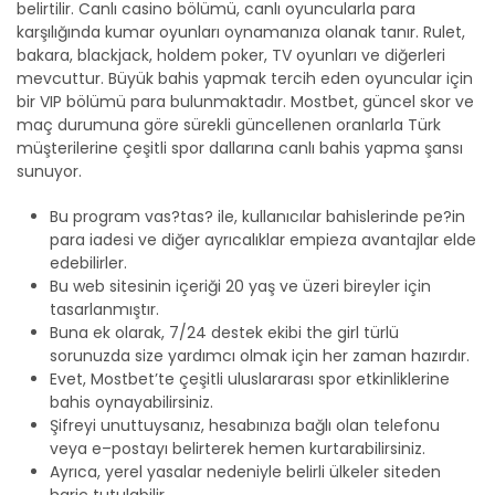
belirtilir. Canlı casino bölümü, canlı oyuncularla para
karşılığında kumar oyunları oynamanıza olanak tanır. Rulet,
bakara, blackjack, holdem poker, TV oyunları ve diğerleri
mevcuttur. Büyük bahis yapmak tercih eden oyuncular için
bir VIP bölümü para bulunmaktadır. Mostbet, güncel skor ve
maç durumuna göre sürekli güncellenen oranlarla Türk
müşterilerine çeşitli spor dallarına canlı bahis yapma şansı
sunuyor.
Bu program vas?tas? ile, kullanıcılar bahislerinde pe?in
para iadesi ve diğer ayrıcalıklar empieza avantajlar elde
edebilirler.
Bu web sitesinin içeriği 20 yaş ve üzeri bireyler için
tasarlanmıştır.
Buna ek olarak, 7/24 destek ekibi the girl türlü
sorunuzda size yardımcı olmak için her zaman hazırdır.
Evet, Mostbet’te çeşitli uluslararası spor etkinliklerine
bahis oynayabilirsiniz.
Şifreyi unuttuysanız, hesabınıza bağlı olan telefonu
veya e–postayı belirterek hemen kurtarabilirsiniz.
Ayrıca, yerel yasalar nedeniyle belirli ülkeler siteden