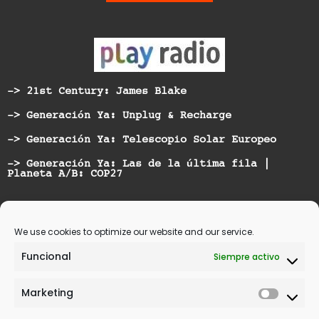
-> 21st Century: James Blake
-> Generación Ya: Unplug & Recharge
-> Generación Ya: Telescopio Solar Europeo
-> Generación Ya: Las de la última fila |
Planeta A/B: COP27
Nominated for best Hispanic American Artist at
Vicious Music Awards
We use cookies to optimize our website and our service.
Funcional
Siempre activo
Marketing