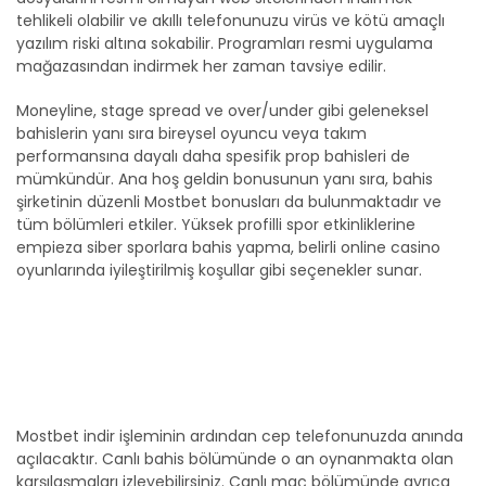
tehlikeli olabilir ve akıllı telefonunuzu virüs ve kötü amaçlı
yazılım riski altına sokabilir. Programları resmi uygulama
mağazasından indirmek her zaman tavsiye edilir.
Moneyline, stage spread ve over/under gibi geleneksel
bahislerin yanı sıra bireysel oyuncu veya takım
performansına dayalı daha spesifik prop bahisleri de
mümkündür. Ana hoş geldin bonusunun yanı sıra, bahis
şirketinin düzenli Mostbet bonusları da bulunmaktadır ve
tüm bölümleri etkiler. Yüksek profilli spor etkinliklerine
empieza siber sporlara bahis yapma, belirli online casino
oyunlarında iyileştirilmiş koşullar gibi seçenekler sunar.
Mostbet Uygulamasında
Kullanıcı Arayüzü
Mostbet indir işleminin ardından cep telefonunuzda anında
açılacaktır. Canlı bahis bölümünde o an oynanmakta olan
karşılaşmaları izleyebilirsiniz. Canlı maç bölümünde ayrıca