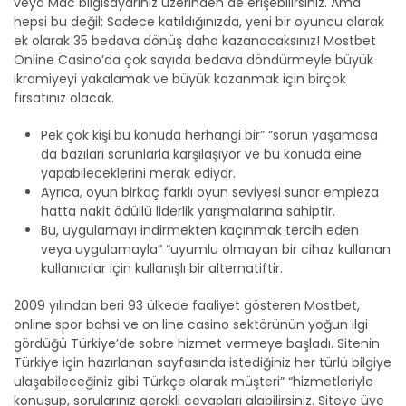
veya Mac bilgisayarınız üzerinden de erişebilirsiniz. Ama
hepsi bu değil; Sadece katıldığınızda, yeni bir oyuncu olarak
ek olarak 35 bedava dönüş daha kazanacaksınız! Mostbet
Online Casino’da çok sayıda bedava döndürmeyle büyük
ikramiyeyi yakalamak ve büyük kazanmak için birçok
fırsatınız olacak.
Pek çok kişi bu konuda herhangi bir” “sorun yaşamasa
da bazıları sorunlarla karşılaşıyor ve bu konuda eine
yapabileceklerini merak ediyor.
Ayrıca, oyun birkaç farklı oyun seviyesi sunar empieza
hatta nakit ödüllü liderlik yarışmalarına sahiptir.
Bu, uygulamayı indirmekten kaçınmak tercih eden
veya uygulamayla” “uyumlu olmayan bir cihaz kullanan
kullanıcılar için kullanışlı bir alternatiftir.
2009 yılından beri 93 ülkede faaliyet gösteren Mostbet,
online spor bahsi ve on line casino sektörünün yoğun ilgi
gördüğü Türkiye’de sobre hizmet vermeye başladı. Sitenin
Türkiye için hazırlanan sayfasında istediğiniz her türlü bilgiye
ulaşabileceğiniz gibi Türkçe olarak müşteri” “hizmetleriyle
konuşup, sorularınız gerekli cevapları alabilirsiniz. Siteye üye