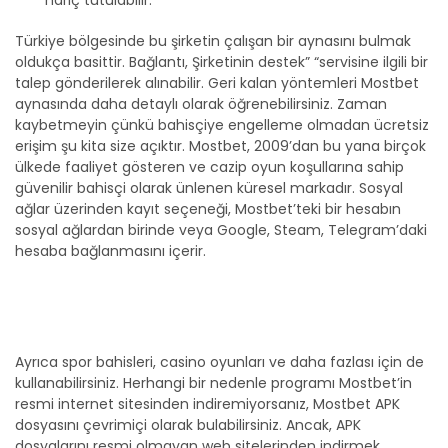
hariç tutulabilir.
Türkiye bölgesinde bu şirketin çalışan bir aynasını bulmak
oldukça basittir. Bağlantı, Şirketinin destek” “servisine ilgili bir
talep gönderilerek alınabilir. Geri kalan yöntemleri Mostbet
aynasında daha detaylı olarak öğrenebilirsiniz. Zaman
kaybetmeyin çünkü bahisçiye engelleme olmadan ücretsiz
erişim şu kita size açıktır. Mostbet, 2009’dan bu yana birçok
ülkede faaliyet gösteren ve cazip oyun koşullarına sahip
güvenilir bahisçi olarak ünlenen küresel markadır. Sosyal
ağlar üzerinden kayıt seçeneği, Mostbet’teki bir hesabın
sosyal ağlardan birinde veya Google, Steam, Telegram’daki
hesaba bağlanmasını içerir.
✔ Mostbet’in Avantajları Nelerdir?
Ayrıca spor bahisleri, casino oyunları ve daha fazlası için de
kullanabilirsiniz. Herhangi bir nedenle programı Mostbet’in
resmi internet sitesinden indiremiyorsanız, Mostbet APK
dosyasını çevrimiçi olarak bulabilirsiniz. Ancak, APK
dosyalarını resmi olmayan web sitelerinden indirmek