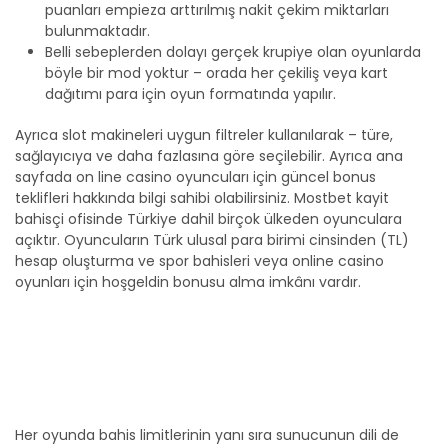
puanları empieza arttırılmış nakit çekim miktarları
bulunmaktadır.
Belli sebeplerden dolayı gerçek krupiye olan oyunlarda
böyle bir mod yoktur – orada her çekiliş veya kart
dağıtımı para için oyun formatında yapılır.
Ayrıca slot makineleri uygun filtreler kullanılarak – türe,
sağlayıcıya ve daha fazlasına göre seçilebilir. Ayrıca ana
sayfada on line casino oyuncuları için güncel bonus
teklifleri hakkında bilgi sahibi olabilirsiniz. Mostbet kayit
bahisçi ofisinde Türkiye dahil birçok ülkeden oyunculara
açıktır. Oyuncuların Türk ulusal para birimi cinsinden (TL)
hesap oluşturma ve spor bahisleri veya online casino
oyunları için hoşgeldin bonusu alma imkânı vardır.
Mostbet Hesabınıza Nasıl
Giriş Yapılır?
Her oyunda bahis limitlerinin yanı sıra sunucunun dili de