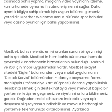
casinoda bahis yapma, maçların video yayınlarını izleme,
kumarhanede oynama fırsatına erişmenizi sağlar. Daha
ayrıntılı bilgiye sahip olmak için uygun bölüme gitmeniz
yeterlidir. Mostbet Welcome Bonus türünde spor bahisleri
veya casino oyunları için bahis yapabilirsiniz.
Maksimum Ödeme Tutarı
Mostbet, bahis nelerdir, en iyi oranları sunan bir çevrimiçi
bahis şirketidir. Mostbet’in hem bahis bürosunun hem de
çevrimiçi kumarhanenin hizmetlerinin bulunduğu Android
ve iOS için mobil uygulamaları vardır. Mostbet sikayet
sitedeki “Kişiler” bölümünden veya mobil uygulamanın
“Destek Servisi” bölümünden – idareye başvurma formu
aracılığıyla (“Yöneticiye Yaz” düğmesi) ödeme yapabilirsiniz.
Hesabınızı silmek için destek hattıyla veya mevcut başka bir
yöntemle iletişime geçmeniz ve niyetinizi onlara bildirmeniz
gerekir. Doğrudan mobil cihazınıza indirebilir veya apk
dosyasını bilgisayarınıza indirebilir ve mevcut herhangi bir
yöntemle telefonunuza aktarabilirsiniz. Ayarlarda