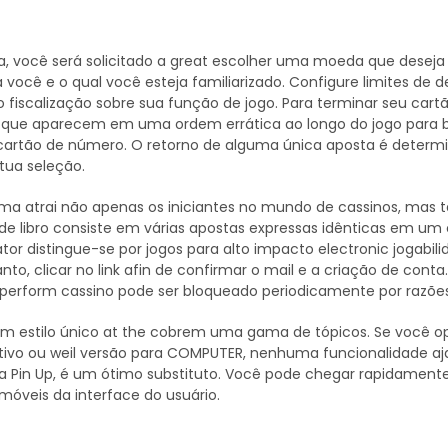
ra Seção Para Cassino Ao Vivo
ta, você será solicitado a great escolher uma moeda que deseja
você e o qual você esteja familiarizado. Configure limites de d
fiscalização sobre sua função de jogo. Para terminar seu car
ue aparecem em uma ordem errática ao longo do jogo para bin
artão de número. O retorno de alguma única aposta é determi
tua seleção.
rma atrai não apenas os iniciantes no mundo de cassinos, mas
e libro consiste em várias apostas expressas idênticas em um
tor distingue-se por jogos para alto impacto electronic jogabili
nto, clicar no link afin de confirmar o mail e a criação de conta.
al perform cassino pode ser bloqueado periodicamente por razões 
m estilo único at the cobrem uma gama de tópicos. Se você opta
tivo ou weil versão para COMPUTER, nenhuma funcionalidade aj
a Pin Up, é um ótimo substituto. Você pode chegar rapidamente 
 móveis da interface do usuário.