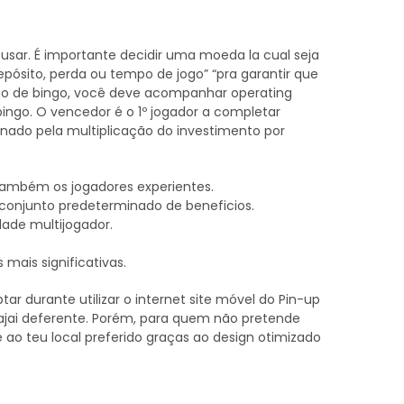
 usar. É importante decidir uma moeda la cual seja
epósito, perda ou tempo de jogo” “pra garantir que
tão de bingo, você deve acompanhar operating
go. O vencedor é o 1º jogador a completar
nado pela multiplicação do investimento por
 também os jogadores experientes.
 conjunto predeterminado de beneficios.
dade multijogador.
mais significativas.
r durante utilizar o internet site móvel do Pin-up
ajai deferente. Porém, para quem não pretende
ao teu local preferido graças ao design otimizado