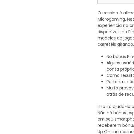
O cassino é alime
Microgaming, Net
experiência na cr
disponíveis no P
modelos de jogad
carretéis girand
No bônus Pin-
Alguns usuár
conta própria
Como resultad
Portanto, nã
Muito provave
atrás de recu
Isso irá ajudá-l
Não há bônus esp
em seu smartphon
receberem bônus 
Up On line casin