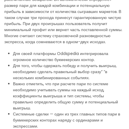
размер пари для каждой комбинации и потенциальную
прибыль в зависимости от количества сыгравших маркетов. В
таком случае три прохода принесут гарантированную чистую
прибыль. При двух проигрышах пользователь получит
минимальный профит или вернет часть поставленной суммы.
Многие считают систему страховочной разновидностью
экспресса, когда сомневаются в одном-двух исходах.
Для своей платформы Oddspedia интегрировала
огромное количество букмекерских контор.
Для того, чтобы одержать победу и получить выигрыш,
необходимо сделать правильный выбор сразу” “в
нескольких комбинированных событиях.
Важно отметить, что при расчете пари по системе
необходимо учитывать суммы на каждый исход,
коэффициенты выигрыша и тип системы, чтобы
правильно определить общую сумму и потенциальный
выигрыш.
Системные сделки — один из трех главных типов пари в
букмекерских конторах наряду с ординарами и
экспрессами.