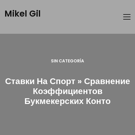
Mikel Gil
SIN CATEGORÍA
Ставки На Спорт » Сравнение
Коэффициентов
Букмекерских Конто