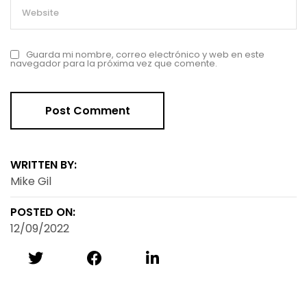
Guarda mi nombre, correo electrónico y web en este
navegador para la próxima vez que comente.
WRITTEN BY:
Mike Gil
POSTED ON:
12/09/2022