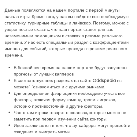
Данные появляются на нашем портале с первой минуты
начала игры. Кроме того, у нас вы найдете всю необходимую
статистику, турнирные таблицы и лайвскор. Поэтому, можно с
уверенностью сказать, что наш портал станет для вас
незаменимым помощником в ставках в режиме реального
времени. У нас есть специальный раздел с коэффициентами
именно для событий, которые проходят в режиме реального
времени.
В ближайшее время на нашем портале будут запущены
прогнозы от лучших капперов.
В соответствующих разделах на сайте Oddspedia вы
можете” “ознакомиться и с другими рынками.
Для определения фэйр оценки необходимо учесть все
факторы, включая форму команд, травмы игроков,
историю противостояний и другие факторы.
Часто там игроки говорят о нюансах, которые можно не
заметить при первом изучении сайта конторы.
Идея заключается в том, что аутсайдеры могут превзойти
ожидания и выиграть матчи.