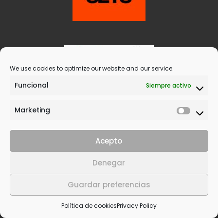
We use cookies to optimize our website and our service.
-> 21st Century: James Blake
Funcional
Siempre activo
-> Generación Ya: Unplug & Recharge
Marketing
-> Generación Ya: Telescopio Solar Europeo
-> Generación Ya: Las de la última fila |
Planeta A/B: COP27
Acepto
Denegar
Nominated for best Hispanic American Artist at
Vicious Music Awards
Guardar preferencias
Política de cookies
Privacy Policy