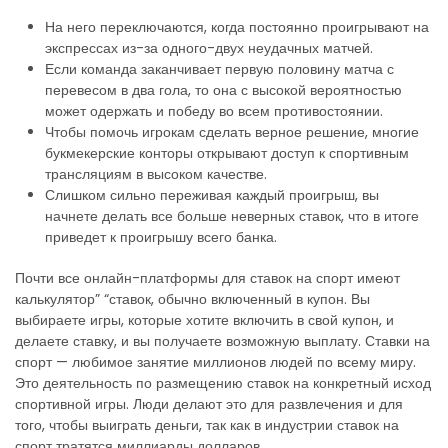
На него переключаются, когда постоянно проигрывают на
экспрессах из-за одного-двух неудачных матчей.
Если команда заканчивает первую половину матча с
перевесом в два гола, то она с высокой вероятностью
может одержать и победу во всем противостоянии.
Чтобы помочь игрокам сделать верное решение, многие
букмекерские конторы открывают доступ к спортивным
трансляциям в высоком качестве.
Слишком сильно переживая каждый проигрыш, вы
начнете делать все больше неверных ставок, что в итоге
приведет к проигрышу всего банка.
Почти все онлайн-платформы для ставок на спорт имеют
калькулятор” “ставок, обычно включенный в купон. Вы
выбираете игры, которые хотите включить в свой купон, и
делаете ставку, и вы получаете возможную выплату. Ставки на
спорт — любимое занятие миллионов людей по всему миру.
Это деятельность по размещению ставок на конкретный исход
спортивной игры. Люди делают это для развлечения и для
того, чтобы выиграть деньги, так как в индустрии ставок на
спорт тратятся миллиарды долларов.