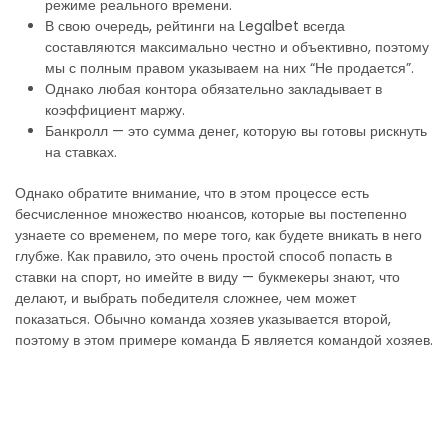
режиме реального времени.
В свою очередь, рейтинги на Legalbet всегда
составляются максимально честно и объективно, поэтому
мы с полным правом указываем на них “Не продается”.
Однако любая контора обязательно закладывает в
коэффициент маржу.
Банкролл — это сумма денег, которую вы готовы рискнуть
на ставках.
Однако обратите внимание, что в этом процессе есть
бесчисленное множество нюансов, которые вы постепенно
узнаете со временем, по мере того, как будете вникать в него
глубже. Как правило, это очень простой способ попасть в
ставки на спорт, но имейте в виду — букмекеры знают, что
делают, и выбрать победителя сложнее, чем может
показаться. Обычно команда хозяев указывается второй,
поэтому в этом примере команда Б является командой хозяев.
Ставки На Собачьи Бега: Что Нужно
Знать О Собаках И Забегах