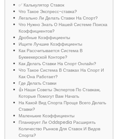
✅ Калькулятор Ставок
Что Такое Экспресс-ставка?
Легально Ли Делать Ставки На Спорт?
Что Нужно Знать О Нашей Системе Поиска
Коэффициентов?
Дробные Коэффициенты
Ищите Лучшие Коэффициенты
Как Рассчитывается Система В
Букмекерской Конторе?
Как Делать Ставки На Спорт Онлайн?
Что Такое Система В Ставках На Спорт И
Как Она Работает?
Где Делать Ставки
👍 Наши Советы Экспертов По Ставкам,
Которые Помогут Вам Начать
На Какой Вид Спорта Проще Всего Делать
Ставки?
Маленькие Коэффициенты
Планирует Ли Oddspedia Расширять
Количество Рынков Для Ставок И Видов
Спорта?