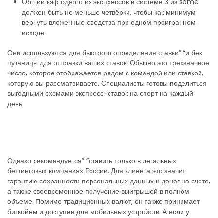
Общий кэф одного из экспрессов в системе 3 из some
должен быть не меньше четвёрки, чтобы как минимум
вернуть вложенные средства при одном проигранном
исходе.
Они используются для быстрого определения ставки” “и без
путаницы для отправки ваших ставок. Обычно это трехзначное
число, которое отображается рядом с командой или ставкой,
которую вы рассматриваете. Специалисты готовы поделиться
выгодными схемами экспресс-ставок на спорт на каждый
день.
✅ Калькулятор Ставок
Однако рекомендуется” “ставить только в легальных
беттинговых компаниях России. Для клиента это значит
гарантию сохранности персональных данных и денег на счете,
а также своевременное получение выигрышей в полном
объеме. Помимо традиционных валют, он также принимает
биткойны и доступен для мобильных устройств. А если у