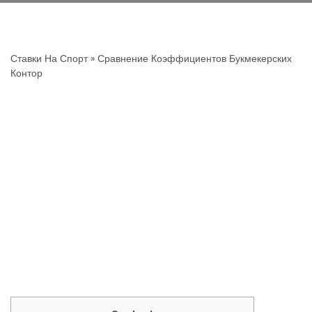
Ставки На Спорт » Сравнение Коэффициентов Букмекерских
Контор
Как Работают
Ставки На Спорт:
Руководство Для
Начинающих
Февраль 2024 Г