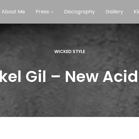
About Me
Press
Discography
Gallery
Kl
WICKED STYLE
kel Gil – New Acid