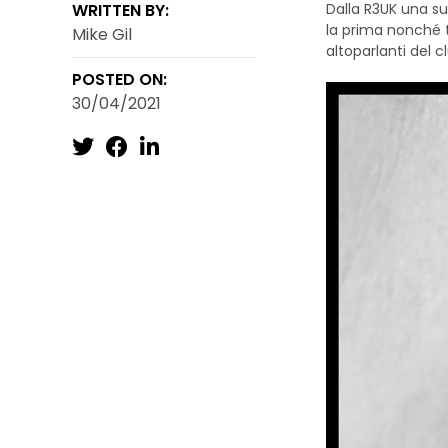
WRITTEN BY:
Dalla R3UK una sub
la prima nonché t
Mike Gil
altoparlanti del c
POSTED ON:
30/04/2021