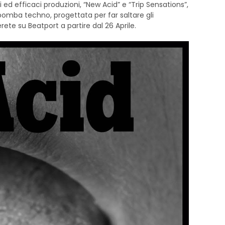
 ed efficaci produzioni, “New Acid” e “Trip Sensations”,
a bomba techno, progettata per far saltare gli
rete su Beatport a partire dal 26 Aprile.