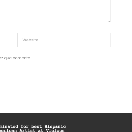
vez que comente.
minated for best Hispanic
merican Artist at Vicious