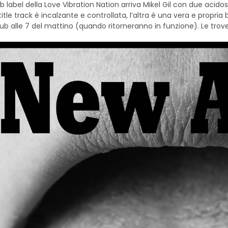
 label della Love Vibration Nation arriva Mikel Gil con due acidosi
itle track è incalzante e controllata, l’altra è una vera e propri
lub alle 7 del mattino (quando ritorneranno in funzione). Le trove