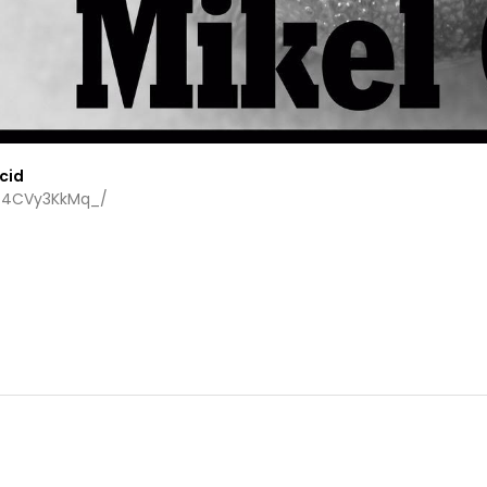
Acid
h/4CVy3KkMq_/
y