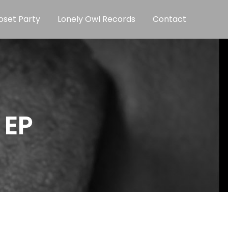
oset Party
Lonely Owl Records
Contact
 EP