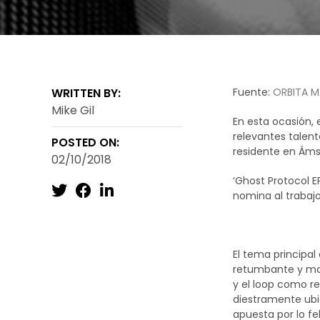
WRITTEN BY:
Fuente:
ORBITA M
Mike Gil
En esta ocasión, e
relevantes talent
POSTED ON:
residente en Áms
02/10/2018
‘Ghost Protocol E
nomina al trabajo
El tema principal
retumbante y mar
y el loop como re
diestramente ubic
apuesta por lo fe