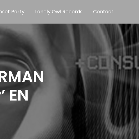
oset Party
Lonely Owl Records
Contact
FIRMAN
’ EN