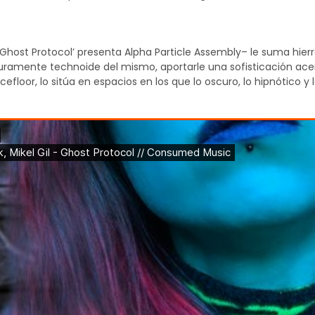
‘Ghost Protocol’ presenta Alpha Particle Assembly– le suma hierr
uramente technoide del mismo, aportarle una sofisticación ace
ncefloor, lo sitúa en espacios en los que lo oscuro, lo hipnótico 