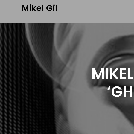
Mikel Gil
MIKEL
‘GH