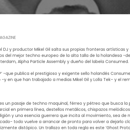
AGAZINE
l DJ y productor Mikel Gil salta sus propias fronteras artísticas 
os del mejor techno europeo de la alta talla de la holandesa -d
terdam, Alpha Particle Assembly y dueño del labela Consumed.
P’ -que publica el prestigioso y exigente sello holandés Consume
 -y en que han trabajado a medias Mikel Gil y Lolla Tek– y el r
 es un pasaje de techno maquinal, férreo y pétreo que busca la
cial en primera línea, destellos metálicos, chispazos melódico
ligión y una esencia guerrera que incita al movimiento, sea de m
ado- todo vuelve a arrancar de pronto para volver a dejarlo cla
lizmente distópico. Un trallazo en toda regla es este ‘Ghost Proto