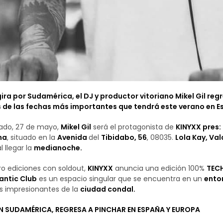
gira por Sudamérica, el DJ y productor vitoriano Mikel Gil re
 de las fechas más importantes que tendrá este verano en Es
ado, 27 de mayo,
Mikel Gil
será el protagonista de
KINYXX pres:
na
, situado en la
Avenida
del
Tibidabo, 56
, 08035.
Lola Kay, Va
 llegar la
medianoche.
o ediciones con soldout,
KINYXX
anuncia una edición 100%
TECH
antic Club
es un espacio singular que se encuentra en un
ento
 impresionantes de la
ciudad condal.
N SUDAMÉRICA, REGRESA A PINCHAR EN ESPAÑA Y EUROPA