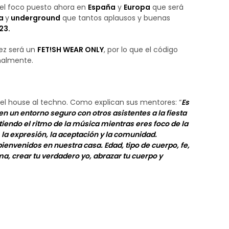
 el foco puesto ahora en
España
y
Europa
que será
ta
y
underground
que tantos aplausos y buenas
23.
ez será un
FET!SH WEAR ONLY
, por lo que el código
nalmente.
 el house al techno. Como explican sus mentores: “
Es
en un entorno seguro con otros asistentes a la fiesta
iendo el ritmo de la música mientras eres foco de la
 la expresión, la aceptación y la comunidad.
envenidos en nuestra casa. Edad, tipo de cuerpo, fe,
a, crear tu verdadero yo, abrazar tu cuerpo y