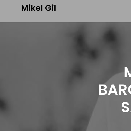
Mikel Gil
BAR
S