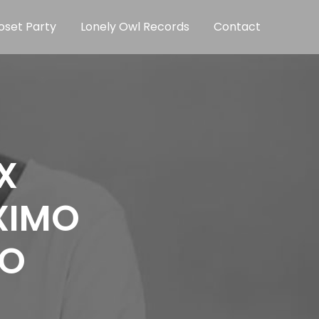
oset Party
Lonely Owl Records
Contact
X
XIMO
YO