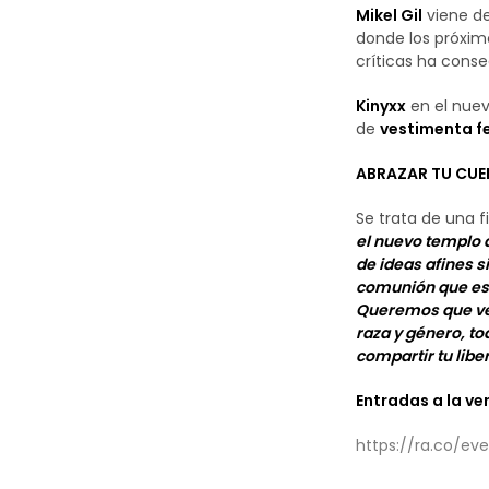
Mikel Gil
viene de
donde los próxim
críticas ha conse
Kinyxx
en el nuev
de
vestimenta fe
ABRAZAR TU CUER
Se trata de una f
el nuevo templo d
de ideas afines s
comunión que es n
Queremos que ven
raza y género, to
compartir tu libe
Entradas a la ve
https://ra.co/ev