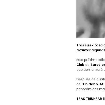
Tras su exitosa 
avanzar algunas
Este próximo sáb
Club
de
Barcelo
que comenzará al
Después de cuatr
del
Tibidabo
.
Atl
panorámicas más
TRAS TRIUNFAR E