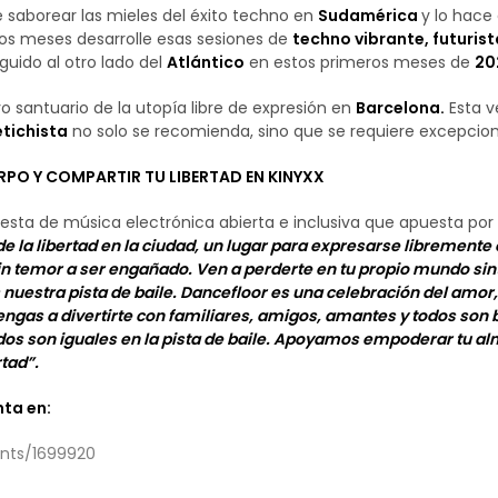
 saborear las mieles del éxito techno en
Sudamérica
y lo hace
os meses desarrolle esas sesiones de
techno vibrante, futuris
guido al otro lado del
Atlántico
en estos primeros meses de
20
o santuario de la utopía libre de expresión en
Barcelona.
Esta v
tichista
no solo se recomienda, sino que se requiere excepcio
PO Y COMPARTIR TU LIBERTAD EN KINYXX
iesta de música electrónica abierta e inclusiva que apuesta por
e la libertad en la ciudad, un lugar para expresarse libremente 
in temor a ser engañado. Ven a perderte en tu propio mundo sint
uestra pista de baile. Dancefloor es una celebración del amor,
gas a divertirte con familiares, amigos, amantes y todos son bi
dos son iguales en la pista de baile. Apoyamos empoderar tu alm
rtad”.
nta en:
ents/1699920