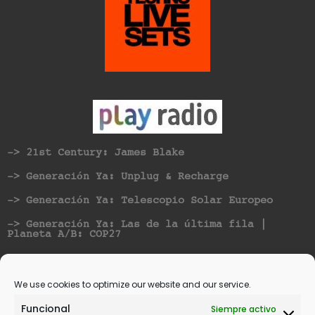
-> 21st Century: James Blake
-> Generación Ya: Unplug & Recharge
-> Generación Ya: Telescopio Solar Europeo
-> Generación Ya: Las de la última fila |
Planeta A/B: COP27
Nominated for best Hispanic American Artist at
Vicious Music Awards
We use cookies to optimize our website and our service.
Funcional
Siempre activo