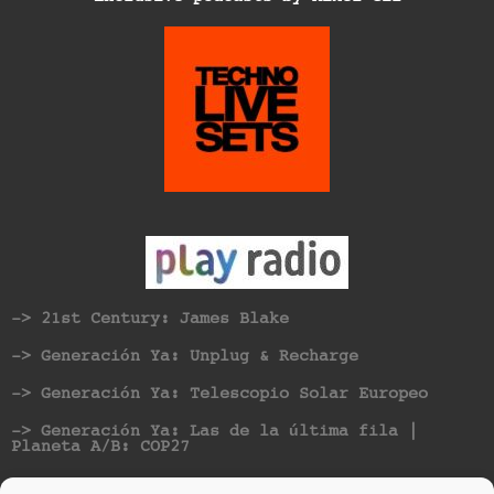
-> 21st Century: James Blake
-> Generación Ya: Unplug & Recharge
-> Generación Ya: Telescopio Solar Europeo
-> Generación Ya: Las de la última fila |
Planeta A/B: COP27