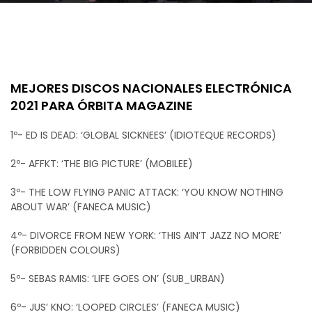
MEJORES DISCOS NACIONALES ELECTRÓNICA
2021 PARA ÓRBITA MAGAZINE
1º- ED IS DEAD: ‘GLOBAL SICKNEES’ (IDIOTEQUE RECORDS)
2º- AFFKT: ‘THE BIG PICTURE’ (MOBILEE)
3º- THE LOW FLYING PANIC ATTACK: ‘YOU KNOW NOTHING
ABOUT WAR’ (FANECA MUSIC)
4º- DIVORCE FROM NEW YORK: ‘THIS AIN’T JAZZ NO MORE’
(FORBIDDEN COLOURS)
5º- SEBAS RAMIS: ‘LIFE GOES ON’ (SUB_URBAN)
6º- JUS’ KNO: ‘LOOPED CIRCLES’ (FANECA MUSIC)