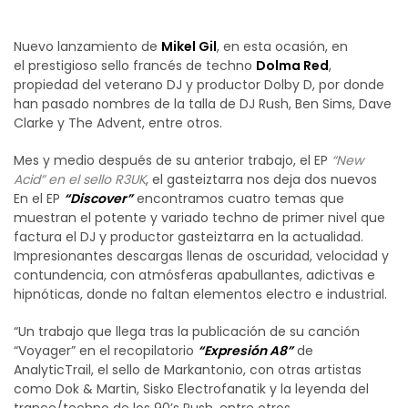
Nuevo lanzamiento de
Mikel Gil
, en esta ocasión, en
el prestigioso sello francés de techno
Dolma Red
,
propiedad del veterano DJ y productor Dolby D, por donde
han pasado nombres de la talla de DJ Rush, Ben Sims, Dave
Clarke y The Advent, entre otros.
Mes y medio después de su anterior trabajo, el EP
“New
Acid” en el sello R3UK
, el gasteiztarra nos deja dos nuevos
En el EP
“Discover”
encontramos cuatro temas que
muestran el potente y variado techno de primer nivel que
factura el DJ y productor gasteiztarra en la actualidad.
Impresionantes descargas llenas de oscuridad, velocidad y
contundencia, con atmósferas apabullantes, adictivas e
hipnóticas, donde no faltan elementos electro e industrial.
“Un trabajo que llega tras la publicación de su canción
“Voyager” en el recopilatorio
“Expresión A8”
de
AnalyticTrail, el sello de Markantonio, con otras artistas
como Dok & Martin, Sisko Electrofanatik y la leyenda del