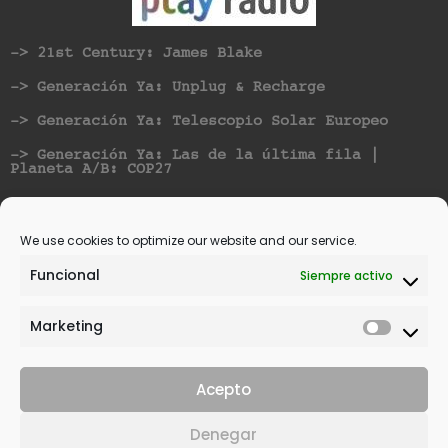
-> 21st Century: James Blake
-> Generación Ya: Unplug & Recharge
-> Generación Ya: Telescopio Solar Europeo
-> Generación Ya: Las de la última fila |
Planeta A/B: COP27
Nominated for best Hispanic American Artist at
Vicious Music Awards
We use cookies to optimize our website and our service.
Funcional
Siempre activo
Marketing
Acepto
© 2021 | All rights reserved. | Design by
Denegar
SANcotec