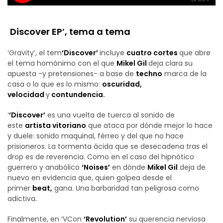
‘
Discover EP’, tema a tema
‘Gravity’, el tem
‘Discover’
incluye
cuatro cortes
que abre
el tema homónimo con el que
Mikel Gil
deja clara su
apuesta -y pretensiones- a base de
techno
marca de la
casa o lo que es lo mismo:
oscuridad,
velocidad
y
contundencia.
‘
‘Discover’
es una vuelta de tuerca al sonido de
este
artista vitoriano
que ataca por dónde mejor lo hace
y duele: sonido maquinal, férreo y del que no hace
prisioneros. La tormenta ácida que se desecadena tras el
drop es de reverencia. Como en el caso del hipnótico
guerrero y anabólico
‘Noises’
en dónde
Mikel Gil
deja de
nuevo en evidencia que, quien golpea desde el
primer
beat,
gana. Una barbaridad tan peligrosa como
adictiva.
Finalmente, en ‘VCon
‘Revolution’
su querencia nerviosa