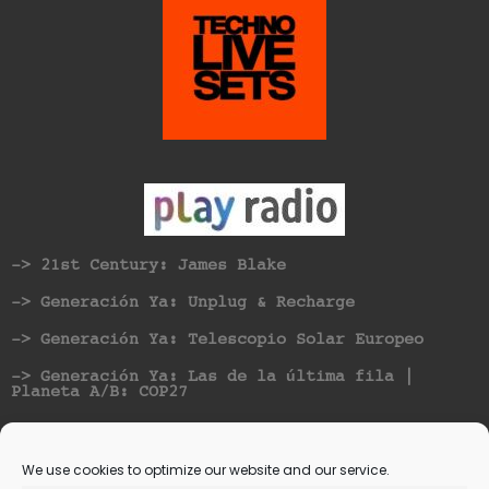
-> 21st Century: James Blake
-> Generación Ya: Unplug & Recharge
-> Generación Ya: Telescopio Solar Europeo
-> Generación Ya: Las de la última fila |
Planeta A/B: COP27
Nominated for best Hispanic American Artist at
Vicious Music Awards
We use cookies to optimize our website and our service.