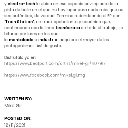
y
electro-tech
lo ubica en ese espacio privilegiado de la
pista de baile en el que no hay lugar para nada más que no
sea auténtico, de verdad. Termina redondeando el EP con
‘
Train Station’
, un track apabullante y canónico que,
continuando con la línea
tecnócrata
de todo el trabajo, se
bifurca por lares en los que
lo
mentaloide
e
industrial
adquiere el mayor de los
protagonismos. Así da gusto.
Disfrútalo ya en:
https://www.beatport.com/artist/mikel-gil/407917
https://www.facebook.com/mikel.gil.mg
WRITTEN BY:
Mike Gil
POSTED ON:
18/11/2021