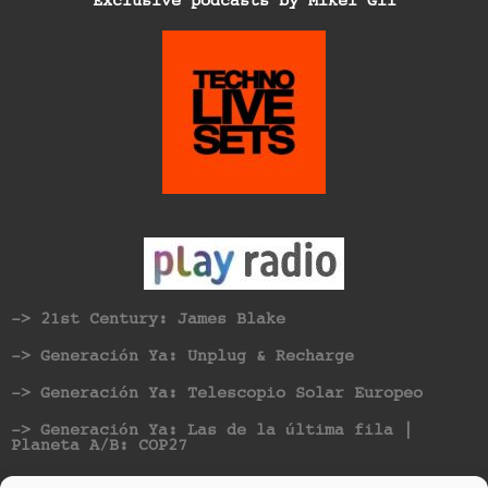
Exclusive podcasts by Mikel Gil
-> 21st Century: James Blake
-> Generación Ya: Unplug & Recharge
-> Generación Ya: Telescopio Solar Europeo
-> Generación Ya: Las de la última fila |
Planeta A/B: COP27