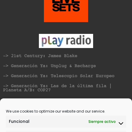
-> 21st Century: James Blake
-> Generación Ya: Unplug & Recharge
-> Generación Ya: Telescopio Solar Europeo
-> Generación Ya: Las de la última fila |
Planeta A/B: COP27
Nominated for best Hispanic American Artist at
Vicious Music Awards
We use cookies to optimize our website and our service.
Funcional
Siempre activo