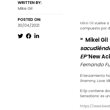
WRITTEN BY:
Mike Gil
Mikel Gil lan
POSTED ON:
Mikel Gil
vuelve a 
30/04/2021
compuesto por dos
Mikel Gil
sacudiéndo
EP
‘New Ac
Fernando F
El lanzamiento ha
Grammy, Love Vib
El Ep contiene do
Sensations’ es u
https://www.bea