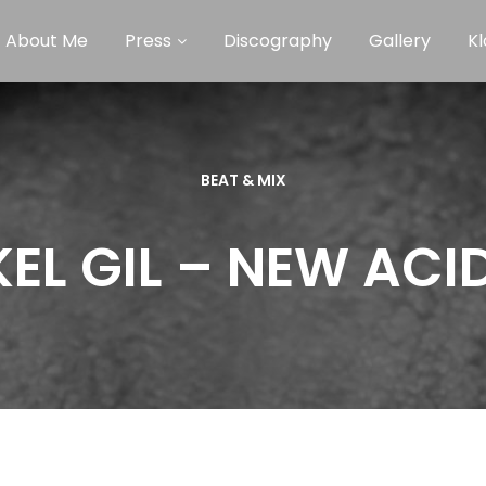
About Me
Press
Discography
Gallery
Kl
BEAT & MIX
KEL GIL – NEW ACID