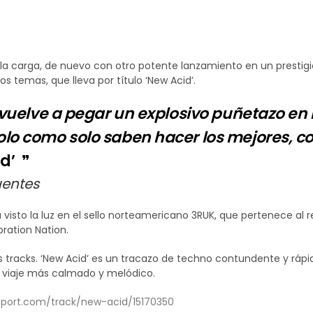
za su nuevo Ep ‘New Acid’, en el sello norteamer
la carga, de nuevo con otro potente lanzamiento en un prestigioso
 temas, que lleva por título ‘New Acid’.
vuelve a pegar un explosivo puñetazo en 
lo como solo saben hacer los mejores, co
id’
uentes
 visto la luz en el sello norteamericano 3RUK, que pertenece al 
ration Nation.
s tracks. ‘New Acid’ es un tracazo de techno contundente y ráp
n viaje más calmado y melódico.
tport.com/track/new-acid/15170350