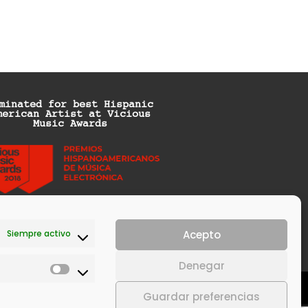
minated for best Hispanic
merican Artist at Vicious
Music Awards
Siempre activo
Acepto
Denegar
icy
Política de cookies (UE)
Guardar preferencias