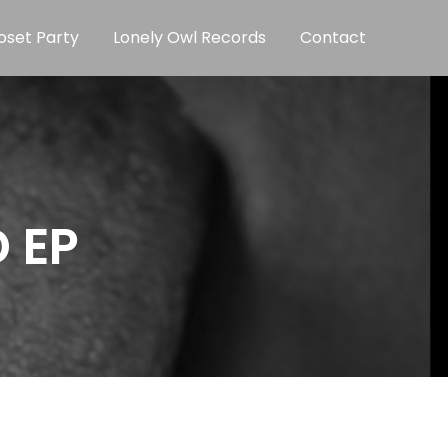
oset Party
Lonely Owl Records
Contact
 EP