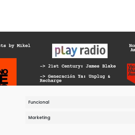
sts by Mikel
No
A
-> 21st Century: James Blake
-> Generación Ya: Unplug &
Recharge
-> Generación Ya: Telescopio
Solar Europeo
Funcional
-> Generación Ya: Las de la
última fila | Planeta A/B:
COP27
Marketing
ec
Legal Warning
Privacy Pol