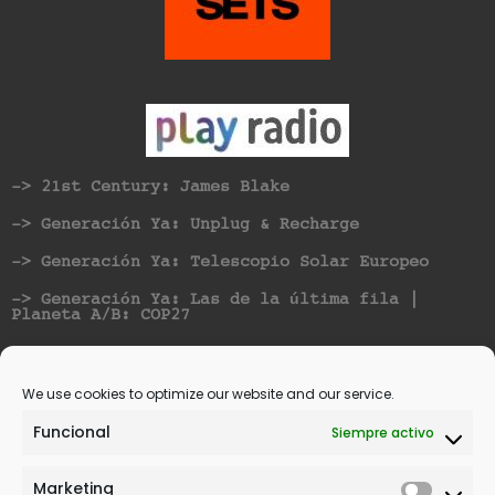
-> 21st Century: James Blake
-> Generación Ya: Unplug & Recharge
-> Generación Ya: Telescopio Solar Europeo
-> Generación Ya: Las de la última fila |
Planeta A/B: COP27
Nominated for best Hispanic American Artist at
Vicious Music Awards
We use cookies to optimize our website and our service.
Funcional
Siempre activo
Marketing