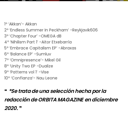
1º ‘Akkan’- Akkan
2º ‘Endless Summer In Peckham’ -Reykjavik606
3º ‘Chapter Four’ -OMEGA dB
4º ‘Nihilism Part 1’ -Aitor Etxebarría
5º ‘Embrace Capitalism EP’ -Abraxas
6º ‘Balance EP’ -Sumluv
7º ‘Omnipresence’- Mikel Gil
8º ‘Unity Two EP -Dualize
9º ‘Patterns vol 1’ -Vise
10º ‘Confianza’- Nau Leone
*Se trata de una selección hecha por la
redacción de ORBITA MAGAZINE en diciembre
2020.