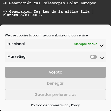
-> Generación Ya: Telescopio Solar Europeo
-> Generación Ya: Las de la última fila |
Planeta A/B: COP27
Nominated for best Hispanic American Artist at
Vicious Music Awards
We use cookies to optimize our website and our service.
Funcional
Siempre activo
Marketing
Acepto
© 2021 | All rights reserved. | Design by
Denegar
SANcotec
Guardar preferencias
Legal Warning
Privacy Policy
Política de cookies
Privacy Policy
Política de cookies (UE)