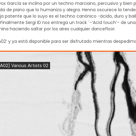
 Ivox García se inclina por un techno marciano, percusivo y bie
da de piano que lo humaniza y alegra. Henna oscurece la tendenc
ja patente que lo suyo es el techno canónico -ácido, duro y ba
Finalmente Sergi ID nos entrega un track ´-‘Acid touch’– de una
na haciendo saltar por los aires cualquier dancefloor.
02’ y ya está disponible para ser disfrutado mientras despedimo