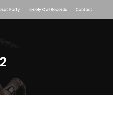
oset Party
Lonely Owl Records
Contact
2