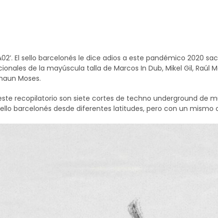
ground de muchos quilates, y querencia clubbin
llo de Edgar de Ramón.
02’. El sello barcelonés le dice adios a este pandémico 2020 sa
onales de la mayúscula talla de Marcos In Dub, Mikel Gil, Raúl M
Shaun Moses.
este recopilatorio son siete cortes de techno underground de m
sello barcelonés desde diferentes latitudes, pero con un mismo ob