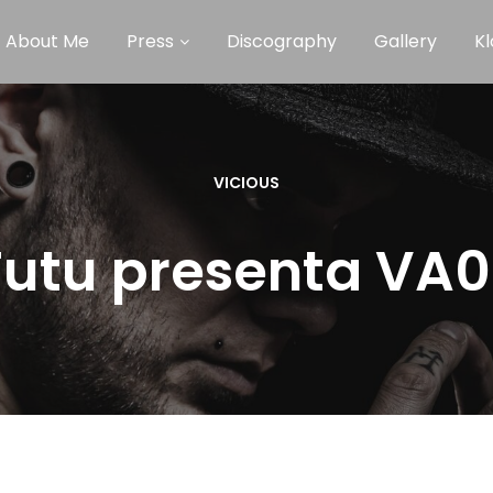
About Me
Press
Discography
Gallery
Kl
VICIOUS
Tutu presenta VA0