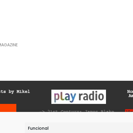
MAGAZINE
sts by Mikel
No
A
-> 21st Century: James Blake
-> Generación Ya: Unplug &
Recharge
Funcional