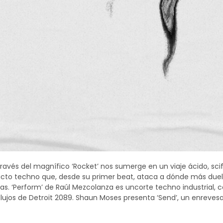
ravés del magnífico ‘Rocket’ nos sumerge en un viaje ácido, scif-i
facto techno que, desde su primer beat, ataca a dónde más duele
as. ‘Perform’ de Raúl Mezcolanza es uncorte techno industrial, 
nflujos de Detroit 2089. Shaun Moses presenta ‘Send’, un enreve