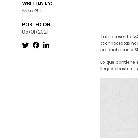
WRITTEN BY:
Mike Gil
Techno under
publica el se
POSTED ON:
05/01/2021
Tutu presenta ‘VA
technócratas naci
productor indio 
Lo que contiene 
llegado hasta el 