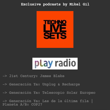
Exclusive podcasts by Mikel Gil
-> 21st Century: James Blake
-> Generación Ya: Unplug & Recharge
-> Generación Ya: Telescopio Solar Europeo
-> Generación Ya: Las de la última fila |
Planeta A/B: COP27