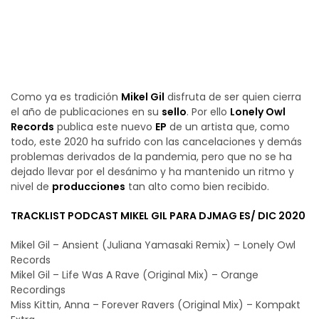
Cerramos diciembre a ritmo de techno
Como ya es tradición
Mikel Gil
disfruta de ser quien cierra
el año de publicaciones en su
sello
. Por ello
Lonely Owl
Records
publica este nuevo
EP
de un artista que, como
todo, este 2020 ha sufrido con las cancelaciones y demás
problemas derivados de la pandemia, pero que no se ha
dejado llevar por el desánimo y ha mantenido un ritmo y
nivel de
producciones
tan alto como bien recibido.
TRACKLIST PODCAST MIKEL GIL PARA DJMAG ES/ DIC 2020
Mikel Gil – Ansient (Juliana Yamasaki Remix) – Lonely Owl
Records
Mikel Gil – Life Was A Rave (Original Mix) – Orange
Recordings
Miss Kittin, Anna – Forever Ravers (Original Mix) – Kompakt