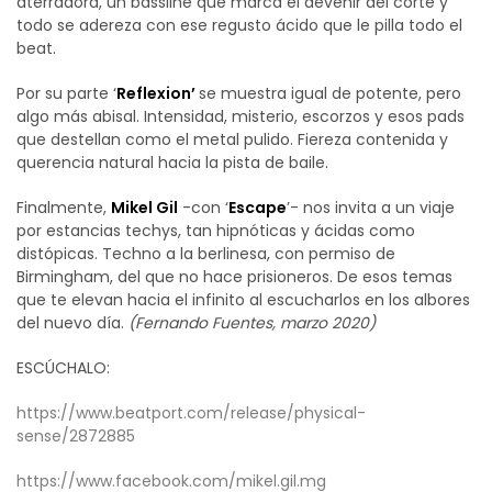
aterradora, un bassline que marca el devenir del corte y
todo se adereza con ese regusto ácido que le pilla todo el
beat.
Por su parte ‘
Reflexion’
se muestra igual de potente, pero
algo más abisal. Intensidad, misterio, escorzos y esos pads
que destellan como el metal pulido. Fiereza contenida y
querencia natural hacia la pista de baile.
Finalmente,
Mikel Gil
-con ‘
Escape
’- nos invita a un viaje
por estancias techys, tan hipnóticas y ácidas como
distópicas. Techno a la berlinesa, con permiso de
Birmingham, del que no hace prisioneros. De esos temas
que te elevan hacia el infinito al escucharlos en los albores
del nuevo día.
(Fernando Fuentes, marzo 2020)
ESCÚCHALO:
https://www.beatport.com/release/physical-
sense/2872885
https://www.facebook.com/mikel.gil.mg