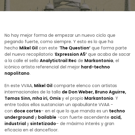
No hay mejor forma de empezar un nuevo ciclo que
pegando fuerte, como siempre. Y esto es lo que ha
hecho
Mikel Gil
con este ‘
The Question’
que forma parte
del nuevo recopilatorio ‘
Expression A5’
que acaba de sacar
a la calle el sello
Analytictrail Rec
de
Markontonio
, el
icónico artista referencial del mejor
hard-techno
napolitano
.
En este VVAA,
Mikel Gil
comparte elenco con artistas
intermacionales de la talla
de Don Weber, Bruno Aguirre,
Tømas Sinn, mha iri, Omis
y el propio
Markantonio
. Y
entre todos ellos sustancian un apabullante VVAA -
con
doce cortes
– en el que lo que manda es un
techno
underground
y
bailable
-con fuerte ascendente
acid,
industrial
y
sintetizado
– de máximo interés y gran
eficacia en el dancefloor.