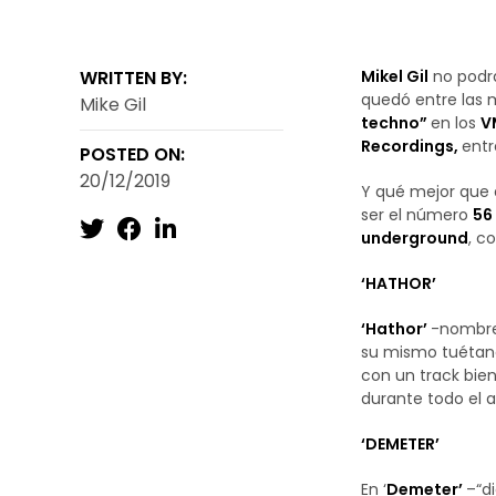
WRITTEN BY:
Mikel Gil
no podrá
quedó entre las m
Mike Gil
techno”
en los
V
Recordings,
entr
POSTED ON:
20/12/2019
Y qué mejor que
ser el número
56
underground
, c
‘HATHOR’
‘Hathor’
-nombre 
su mismo tuétan
con un track bie
durante todo el 
‘DEMETER’
En ‘
Demeter’
–“d