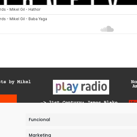
sts by Mikel
No
A
-> 21st Century: James Blake
-> Generación Ya: Unplug &
Recharge
Funcional
-> Generación Ya: Telescopio
Solar Europeo
Marketing