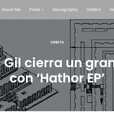
About Me
Press
Discography
Gallery
Kl
ORBITA
 Gil cierra un gra
con ‘Hathor EP’