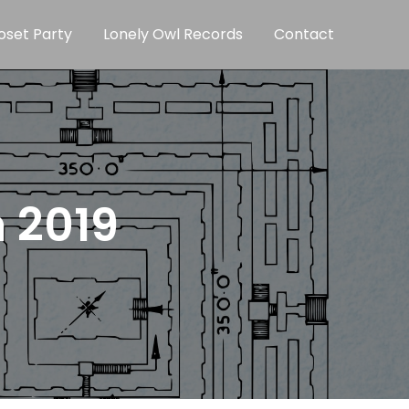
oset Party
Lonely Owl Records
Contact
n 2019