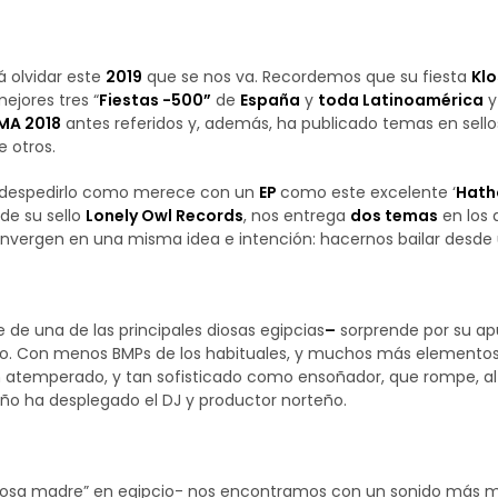
 olvidar este
2019
que se nos va. Recordemos que su fiesta
Klo
ejores tres “
Fiestas -500”
de
España
y
toda Latinoamérica
y
MA 2018
antes referidos y, además, ha publicado temas en sellos
e otros.
 despedirlo como merece con un
EP
como este excelente ‘
Hath
de su sello
Lonely Owl Records
, nos entrega
dos temas
en los 
onvergen en una misma idea e intención: hacernos bailar desd
de una de las principales diosas egipcias
–
sorprende por su apu
o. Con menos BMPs de los habituales, y muchos más elemento
n atemperado, y tan sofisticado como ensoñador, que rompe, a
año ha desplegado el DJ y productor norteño.
iosa madre” en egipcio- nos encontramos con un sonido más mar