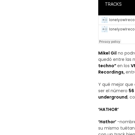
Mikel Gil
no podrá
quedó entre las m
techno”
en los
V
Recordings,
entr
Y qué mejor que
ser el número
56
underground
, c
‘HATHOR’
‘Hathor’
-nombre 
su mismo tuétan
con un track bie