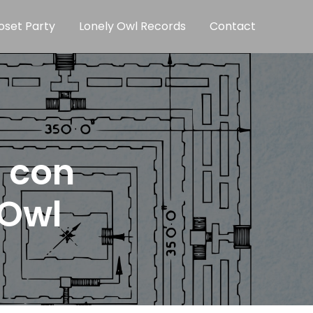
oset Party
Lonely Owl Records
Contact
9 con
 Owl