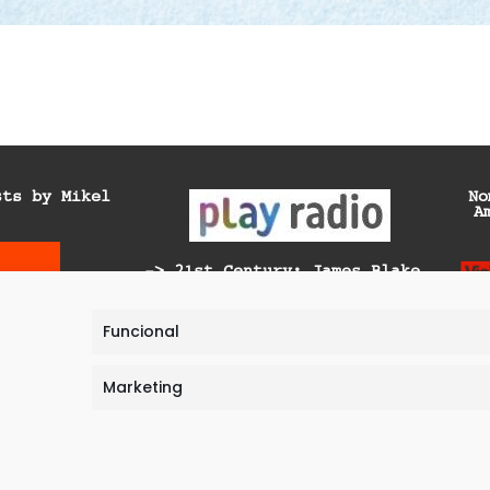
sts by Mikel
No
A
-> 21st Century: James Blake
-> Generación Ya: Unplug &
Recharge
Funcional
-> Generación Ya: Telescopio
Solar Europeo
Marketing
-> Generación Ya: Las de la
última fila | Planeta A/B:
COP27
ec
Legal Warning
Privacy Pol