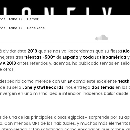
 olvidar este
2019
que se nos va. Recordemos que su fiesta
Klo
ejores tres “
Fiestas -500”
de
España
y
toda Latinoamérica
y
MA 2018
antes referidos y, además, ha publicado temas en sellos
e otros.
 despedirlo como merece con un
EP
como este excelente ‘
Hath
de su sello
Lonely Owl Records
, nos entrega
dos temas
en los 
onvergen en una misma idea e intención: hacernos bailar desd
de una de las principales diosas egipcias
–
sorprende por su apu
o. Con menos BMPs de los habituales, y muchos más elemento
n atemperado, y tan sofisticado como ensoñador, que rompe, a