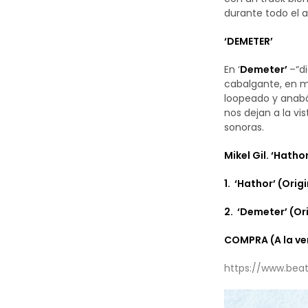
durante todo el 
‘DEMETER’
En ‘
Demeter’
–“d
cabalgante, en m
loopeado y anabó
nos dejan a la vi
sonoras.
Mikel Gil. ‘Hath
1. ‘Hathor’ (Origi
2. ‘Demeter’ (Ori
COMPRA (A la ven
https://www.bea