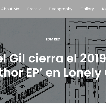
About Me
Press
Discography
Gallery
Kl
EDM RED
l Gil cierra el 201
thor EP’ en Lonely