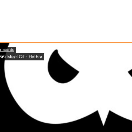
pone melódico y ácido para despedir un año inolv