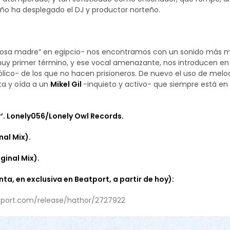
año ha desplegado el DJ y productor norteño.
iosa madre” en egipcio- nos encontramos con un sonido más mar
uy primer término, y ese vocal amenazante, nos introducen en u
lico- de los que no hacen prisioneros. De nuevo el uso de melo
sta y oída a un
Mikel Gil
-inquieto y activo- que siempre está e
or’. Lonely056/Lonely Owl Records.
nal Mix).
ginal Mix).
ta, en exclusiva en Beatport, a partir de hoy):
tport.com/release/hathor/2727922