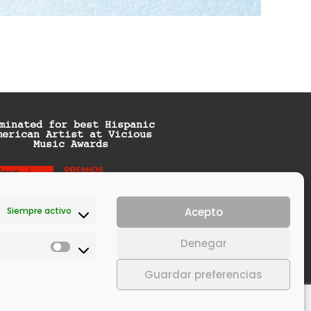
minated for best Hispanic
merican Artist at Vicious
Music Awards
Siempre activo
Acepto
Denegar
Guardar preferencias
icy
Política de cookies (UE)