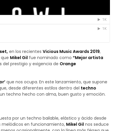
set,
en los recientes
Vicious Music Awards 2019
,
 que
Mikel Gil
fue nominado como
“Mejor artista
 del prestigio y exigencia de
Orange
or’
que nos ocupa. En este lanzamiento, que supone
que, desde diferentes estilos dentro del
techno
e un techno hecho con alma, buen gusto y emoción.
esta por un techno bailable, elástico y ácido desde
s melódicos en funcionamiento,
Mikel Gil
nos seduce
l menos ocasionalmente, con la línea más férrea que