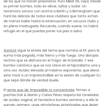
de los que no hacen prisioneros. Puro Mikel Gil, vaya. Desde
su primer bombo, todo es vibrar, saltar y sudar. Un
terremoto sonoro con aroma a Berlín y a Birmingham que
hará las delicias de todos esos clubbers que tanto echan
de menos bailar hasta la extenuación, en oscuros clubs y
en plena madrugada. Recuerda, cuando suene, no habrá
refugio en el que puedas poner tus pies a salvo.
‘Kontrol’
sigue la estela del tema que nomina al EP, pero le
suma más pegada, más hierro y más fuego. Una distopia
techno que se disfruta en el fragor de la batalla. Y ese
bombo canónico que se nos clava en el hipotálamo una y
otra vez. Acidez elevada al máximo exponente, que eleva
este track a un imprescindible en la sesión de cualquier DJ
que sepa dónde de verdad duele.
El
remix que de ‘Impossible to concentrate’
firman a
pachas Dok & Martin y Carlos Pérez respeta las toneladas
de acidez original, el fantástico bombo seminal y a ello le
suman, primero, unas atmósferas sintetizadas que dejan