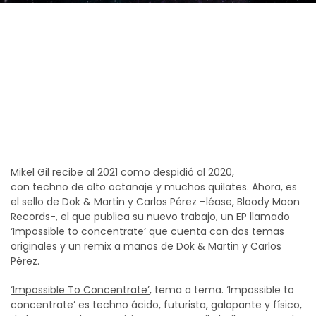
El DJ y productor vasco empieza el año
publicando un EP de techno ácido, guerrero
y trepidante en Bloody Moon Records, el sello
de Dok & Martin y Carlos Pérez.
Mikel Gil recibe al 2021 como despidió al 2020,
con techno de alto octanaje y muchos quilates. Ahora, es
el sello de Dok & Martin y Carlos Pérez –léase, Bloody Moon
Records-, el que publica su nuevo trabajo, un EP llamado
‘Impossible to concentrate’ que cuenta con dos temas
originales y un remix a manos de Dok & Martin y Carlos
Pérez.
‘Impossible To Concentrate’
, tema a tema. ‘Impossible to
concentrate’ es techno ácido, futurista, galopante y físico,