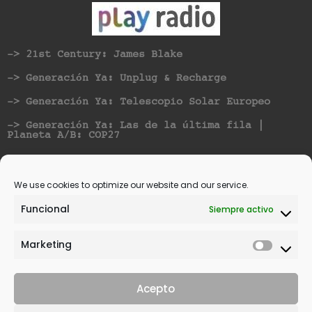
-> 21st Century: James Blake
-> Generación Ya: Unplug & Recharge
-> Generación Ya: Telescopio Solar Europeo
-> Generación Ya: Las de la última fila |
Planeta A/B: COP27
Nominated for best Hispanic American Artist at
Vicious Music Awards
We use cookies to optimize our website and our service.
Funcional
Siempre activo
Marketing
Acepto
© 2021 | All rights reserved. | Design by